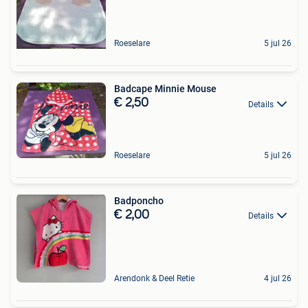
Roeselare
5 jul 26
Badcape Minnie Mouse
€ 2,50
Details
Roeselare
5 jul 26
Badponcho
€ 2,00
Details
Arendonk & Deel Retie
4 jul 26