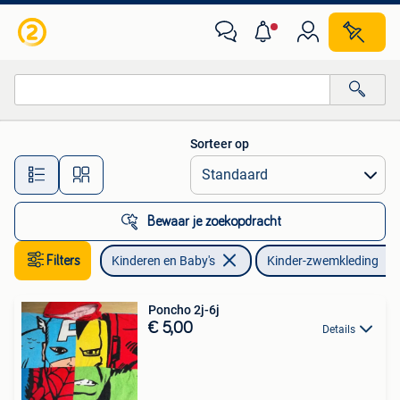
Kinderkleding | Kinder-zwemkleding
Sorteer op
Alle afstanden…
Bewaar je zoekopdracht
Filters
Kinderen en Baby's
Kinder-zwemkleding
Poncho 2j-6j
€ 5,00
Details