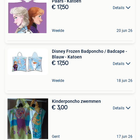
Paars - Katoen
€ 17,50
Details
Weelde
20 jun 26
Disney Frozen Badponcho / Badcape -
Blauw - Katoen
€ 17,50
Details
Weelde
18 jun 26
Kinderponcho zwemmen
€ 3,00
Details
Gent
17 jun 26