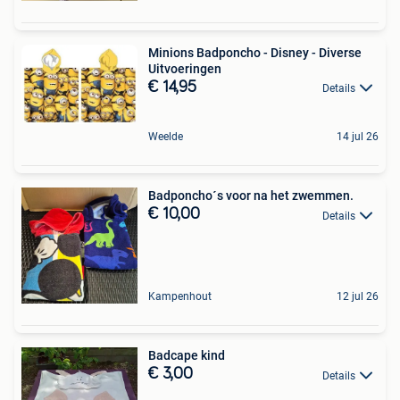
Minions Badponcho - Disney - Diverse
Uitvoeringen
€ 14,95
Details
Weelde
14 jul 26
Badponcho´s voor na het zwemmen.
€ 10,00
Details
Kampenhout
12 jul 26
Badcape kind
€ 3,00
Details