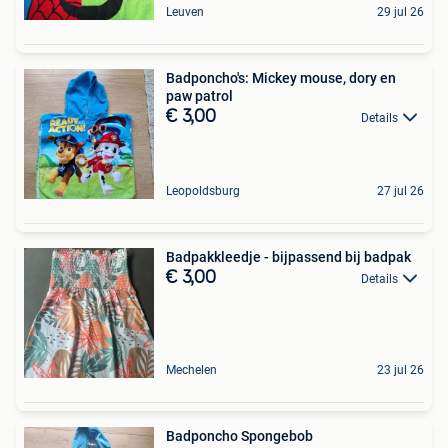
Leuven
29 jul 26
Badponcho's: Mickey mouse, dory en
paw patrol
€ 3,00
Details
Leopoldsburg
27 jul 26
Badpakkleedje - bijpassend bij badpak
€ 3,00
Details
Mechelen
23 jul 26
Badponcho Spongebob