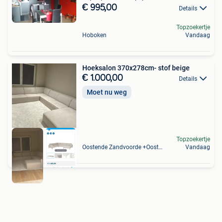
€ 995,00
Details
Topzoekertje
Hoboken
Vandaag
Hoeksalon 370x278cm- stof beige
€ 1.000,00
Details
Moet nu weg
Topzoekertje
Oostende Zandvoorde +Oostende
Vandaag