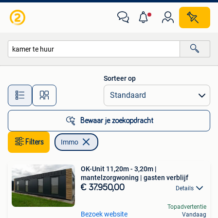
Immo
Sorteer op
Alle afstanden…
Bewaar je zoekopdracht
Filters
Immo
OK-Unit 11,20m - 3,20m |
mantelzorgwoning | gasten verblijf
€ 37.950,00
Details
Topadvertentie
Bezoek website
Vandaag