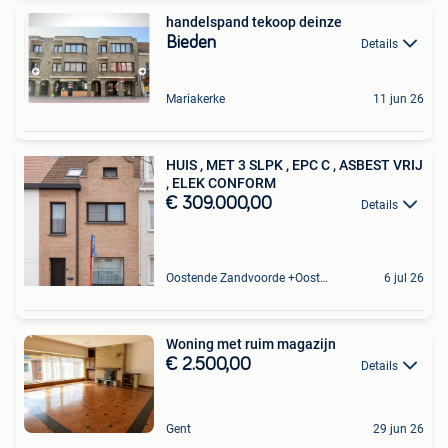
handelspand tekoop deinze
Bieden
Details
Mariakerke
11 jun 26
HUIS , MET 3 SLPK , EPC C , ASBEST VRIJ
, ELEK CONFORM
€ 309.000,00
Details
Oostende Zandvoorde +Oostende
6 jul 26
Woning met ruim magazijn
€ 2.500,00
Details
Gent
29 jun 26