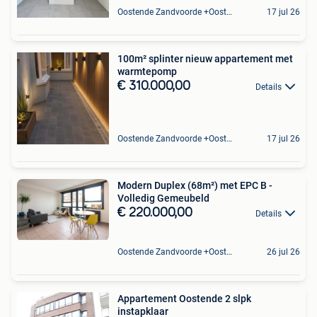
Oostende Zandvoorde +Oostende
17 jul 26
100m² splinter nieuw appartement met
warmtepomp
€ 310.000,00
Details
Oostende Zandvoorde +Oostende
17 jul 26
Modern Duplex (68m²) met EPC B -
Volledig Gemeubeld
€ 220.000,00
Details
Oostende Zandvoorde +Oostende
26 jul 26
Appartement Oostende 2 slpk
instapklaar