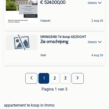
€ 524.000,00
Details
Heppen
2 aug 26
DRINGEND Te koop GEZOCHT
Zie omschrijving
Details
Geel
4 aug 26
1
2
3
Pagina 1 van 3
appartement te koop in Immo