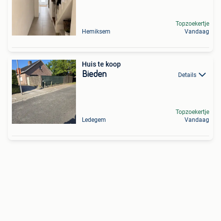
Topzoekertje
Hemiksem
Vandaag
Huis te koop
Bieden
Details
Topzoekertje
Ledegem
Vandaag