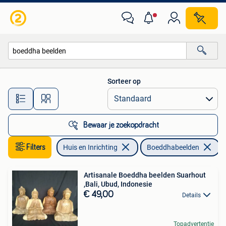
Woonaccessoires | Boeddhabeelden
Sorteer op
Alle afstanden…
Bewaar je zoekopdracht
Filters
Huis en Inrichting
Boeddhabeelden
V
Artisanale Boeddha beelden Suarhout
,Bali, Ubud, Indonesie
€ 49,00
Details
Topadvertentie