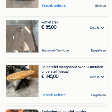
Bezoek website
Gisteren
koffietafel
€ 85,00
Details
Sint-Joost-Ten-Node
Eergisteren
Salontafel mangohout ovaal + metalen
onderstel (nieuw)
€ 245,00
Details
Bezoek website
Eergisteren
Explosion salontafel, mokka