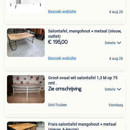
Bezoek website
4 aug 26
Salontafel, mangohout + metaal (nieuw,
outlet)
€ 195,00
Details
Bezoek website
4 aug 26
Groot ovaal wit salontafel 1,3 M op 75
cml .
Zie omschrijving
Details
Sint-Truiden
Vandaag
Frais salontafel mangohout + metaal
(nieuw, A-keuze)