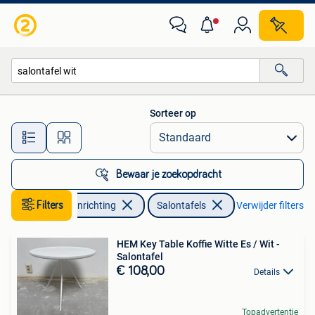
Tafels | Salontafels
Sorteer op
Alle afstanden…
Bewaar je zoekopdracht
Filters
Huis en Inrichting
Salontafels
Verwijder filters
HEM Key Table Koffie Witte Es / Wit -
Salontafel
€ 108,00
Details
Topadvertentie