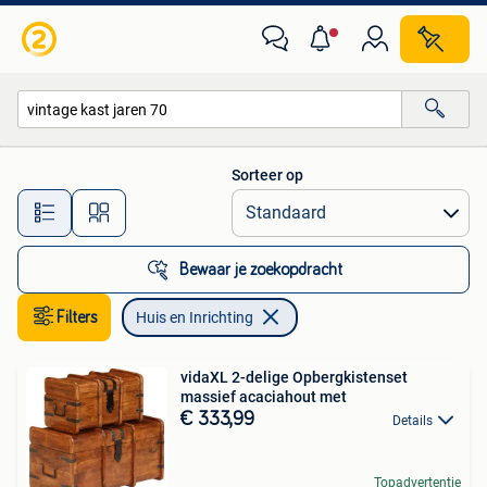
Huis en Inrichting
Sorteer op
Alle afstanden…
Bewaar je zoekopdracht
Filters
Huis en Inrichting
vidaXL 2-delige Opbergkistenset
massief acaciahout met
€ 333,99
Details
Topadvertentie