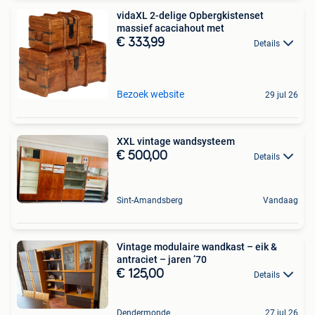
vidaXL 2-delige Opbergkistenset
massief acaciahout met
€ 333,99
Details
Bezoek website
29 jul 26
XXL vintage wandsysteem
€ 500,00
Details
Sint-Amandsberg
Vandaag
Vintage modulaire wandkast – eik &
antraciet – jaren ’70
€ 125,00
Details
Dendermonde
27 jul 26