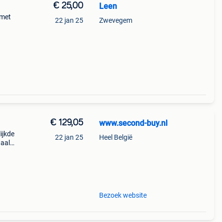
€ 25,00
Leen
 met
22 jan 25
Zwevegem
€ 129,05
www.second-buy.nl
ijkde
22 jan 25
Heel België
haal
Bezoek website