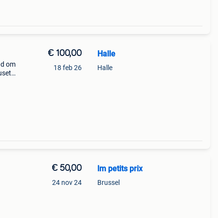
€ 100,00
Halle
end om
18 feb 26
Halle
uset).
uikt.
ich
€ 50,00
lm petits prix
24 nov 24
Brussel