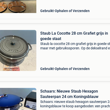
Gebruikt
Ophalen of Verzenden
Staub La Cocotte 28 cm Grafiet grijs in
goede staat
Staub la cocotte 28 cm grafiet grijs in goede s
maar met gebruikssporen. Op de dekselrand 
kleine chip en de rand van de pan een paar
beschadigingen. Al deze beschadigingen heb
geen enkele
Gebruikt
Ophalen of Verzenden
Schaars: Nieuwe Staub Hexagon
Sauteerpan 24 cm Koningsblauw
Schaars: nieuwe staub hexagon sauteerpan 
koningsblauw te koop aangeboden: een prach