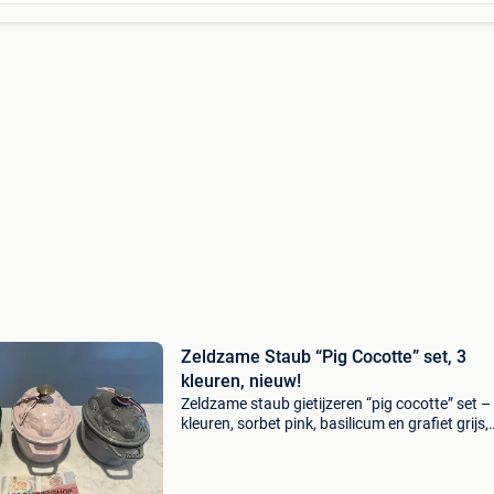
Zeldzame Staub “Pig Cocotte” set, 3
kleuren, nieuw!
Zeldzame staub gietijzeren “pig cocotte” set –
kleuren, sorbet pink, basilicum en grafiet grijs,
nieuw & ongebruikt. Prachtige en zeer moeilijk
vinden set van 3 originele staub gietijzeren “p