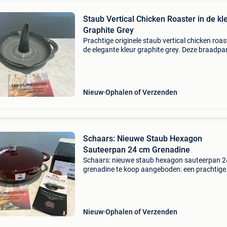
Staub Vertical Chicken Roaster in de kl
Graphite Grey
Prachtige originele staub vertical chicken roas
de elegante kleur graphite grey. Deze braadpan
nieuw en nooit gebruikt en verkeert in perfecte
staat. De verticale houder kan worden gevuld
Nieuw
Ophalen of Verzenden
Schaars: Nieuwe Staub Hexagon
Sauteerpan 24 cm Grenadine
Schaars: nieuwe staub hexagon sauteerpan 
grenadine te koop aangeboden: een prachtige
staub hexagon sauteerpan / braiser van 24 cm
de kleur grenadine. Deze pan is nieuw en
ongebruikt, en wordt
Nieuw
Ophalen of Verzenden