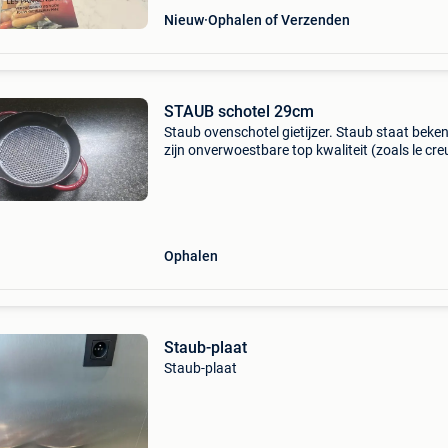
Nieuw
Ophalen of Verzenden
STAUB schotel 29cm
Staub ovenschotel gietijzer. Staub staat bek
zijn onverwoestbare top kwaliteit (zoals le cre
29Cm diameter zonder handvaten. Amper gebr
Voorkeur komen halen in halle gezien het gew
Ophalen
Staub-plaat
Staub-plaat