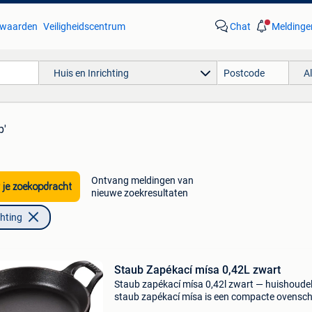
waarden
Veiligheidscentrum
Chat
Meldinge
Huis en Inrichting
A
b'
Ontvang meldingen van
 je zoekopdracht
nieuwe zoekresultaten
chting
Staub Zapékací mísa 0,42L zwart
Staub zapékací mísa 0,42l zwart — huishoudel
staub zapékací mísa is een compacte ovensc
van 0,4 liter, vervaardigd uit hoogwaardig