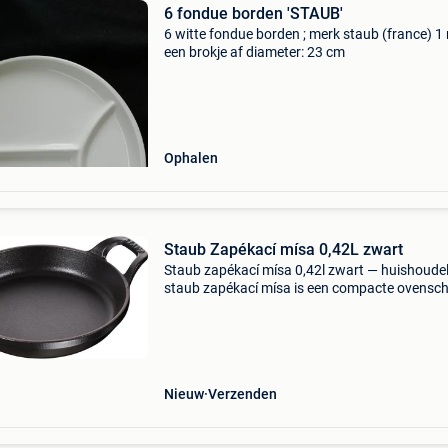
6 fondue borden 'STAUB'
6 witte fondue borden ; merk staub (france) 1
een brokje af diameter: 23 cm
Ophalen
Staub Zapékací mísa 0,42L zwart
Staub zapékací mísa 0,42l zwart — huishoudel
staub zapékací mísa is een compacte ovensc
van 0,4 liter, vervaardigd uit hoogwaardig
geëmailleerd gietijzer. Dankzij de duurzame
materialen is de
Nieuw
Verzenden