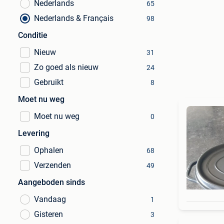
Nederlands
65
Nederlands & Français
98
Conditie
Nieuw
31
Zo goed als nieuw
24
Gebruikt
8
Moet nu weg
Moet nu weg
0
Levering
Ophalen
68
Verzenden
49
Aangeboden sinds
Vandaag
1
Gisteren
3