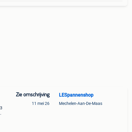
Zie omschrijving
LESpannenshop
11 mei 26
Mechelen-Aan-De-Maas
 3
 te