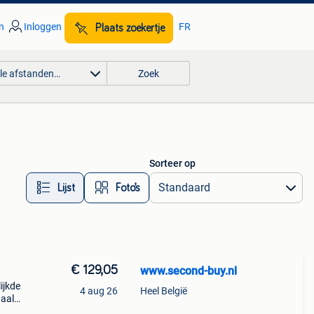
n
Inloggen
FR
Plaats zoekertje
lle afstanden…
Zoek
Sorteer op
Lijst
Foto’s
€ 129,05
www.second-buy.nl
ijkde
4 aug 26
Heel België
haal