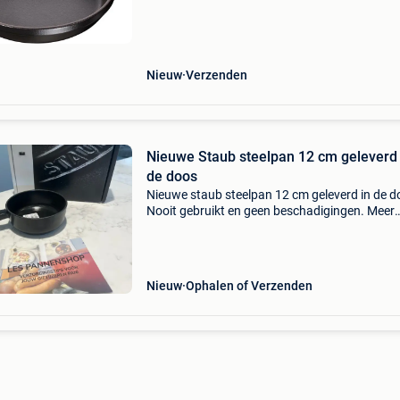
geëmailleerd gietijzer. Dankzij de duurzame
materialen is de
Nieuw
Verzenden
Nieuwe Staub steelpan 12 cm geleverd 
de doos
Nieuwe staub steelpan 12 cm geleverd in de d
Nooit gebruikt en geen beschadigingen. Meer
gietijzeren pannen vind u bij onze andere
advertenties
Nieuw
Ophalen of Verzenden