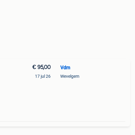
€ 95,00
Vdm
17 jul 26
Wevelgem