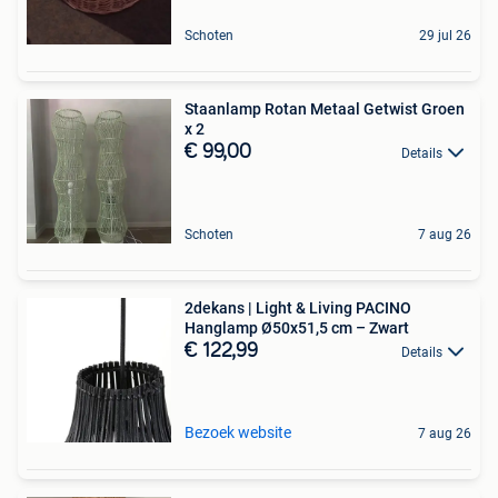
Schoten
29 jul 26
Staanlamp Rotan Metaal Getwist Groen
x 2
€ 99,00
Details
Schoten
7 aug 26
2dekans | Light & Living PACINO
Hanglamp Ø50x51,5 cm – Zwart
€ 122,99
Details
Bezoek website
7 aug 26