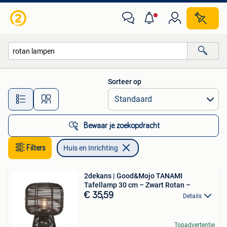
Huis en Inrichting
Sorteer op
Alle afstanden…
Bewaar je zoekopdracht
Filters
Huis en Inrichting
2dekans | Good&Mojo TANAMI
Tafellamp 30 cm – Zwart Rotan –
€ 35,59
Details
Topadvertentie