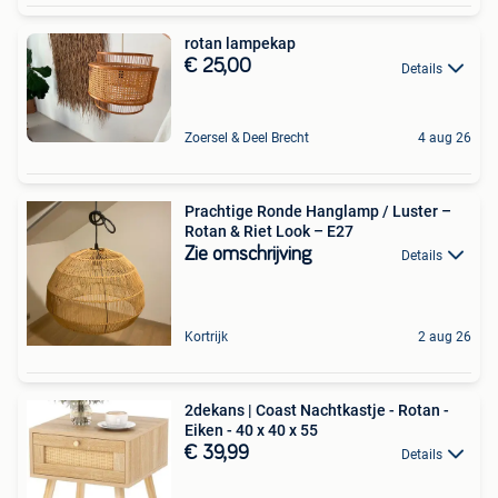
rotan lampekap
€ 25,00
Details
Zoersel & Deel Brecht
4 aug 26
Prachtige Ronde Hanglamp / Luster –
Rotan & Riet Look – E27
Zie omschrijving
Details
Kortrijk
2 aug 26
2dekans | Coast Nachtkastje - Rotan -
Eiken - 40 x 40 x 55
€ 39,99
Details