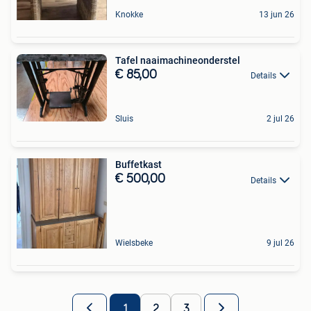
Knokke
13 jun 26
Tafel naaimachineonderstel
€ 85,00
Details
Sluis
2 jul 26
Buffetkast
€ 500,00
Details
Wielsbeke
9 jul 26
1
2
3