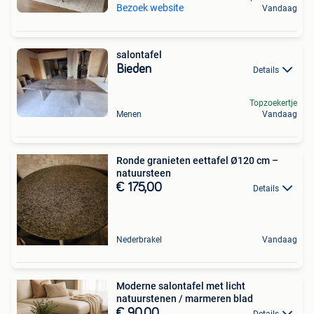
Bezoek website
Vandaag
salontafel
Bieden
Details
Topzoekertje
Menen
Vandaag
Ronde granieten eettafel Ø120 cm –
natuursteen
€ 175,00
Details
Nederbrakel
Vandaag
Moderne salontafel met licht
natuurstenen / marmeren blad
€ 90,00
Details