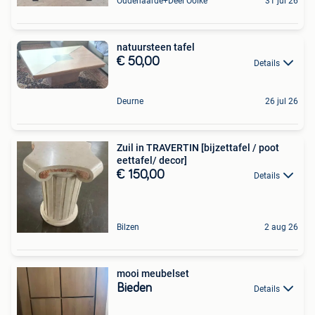
Oudenaarde+Deel Ooike
31 jul 26
natuursteen tafel
€ 50,00
Details
Deurne
26 jul 26
Zuil in TRAVERTIN [bijzettafel / poot
eettafel/ decor]
€ 150,00
Details
Bilzen
2 aug 26
mooi meubelset
Bieden
Details