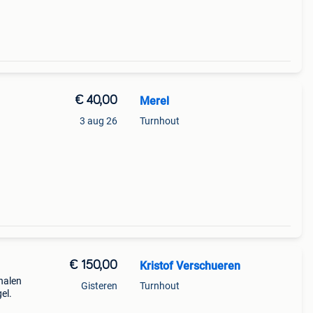
€ 40,00
Merel
3 aug 26
Turnhout
€ 150,00
Kristof Verschueren
halen
Gisteren
Turnhout
el.