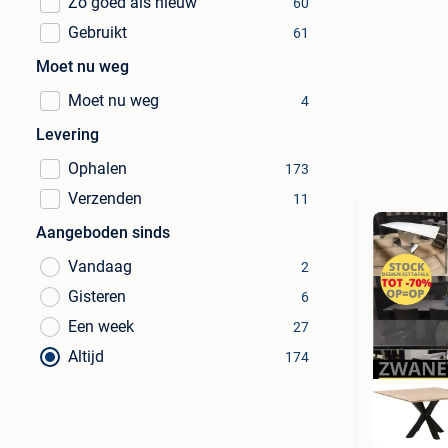
Zo goed als nieuw
60
Gebruikt
61
Moet nu weg
Moet nu weg
4
Levering
Ophalen
173
Verzenden
11
Aangeboden sinds
Vandaag
2
Gisteren
6
Een week
27
Altijd
174