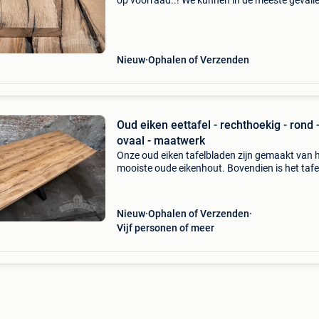
op voorraad..! We kunnen in de meeste gevall
planken direct klaar maken terwijl u wacht, de
planken kunnen door ons worden geschaafd,
geborsteld en g
Nieuw
Ophalen of Verzenden
Oud eiken eettafel - rechthoekig - rond -
ovaal - maatwerk
Onze oud eiken tafelbladen zijn gemaakt van 
mooiste oude eikenhout. Bovendien is het tafe
volledig van massief eiken gemaakt. Een hout
dat bekendstaat om zijn duurzaamheid en go
tegen
Nieuw
Ophalen of Verzenden
Vijf personen of meer