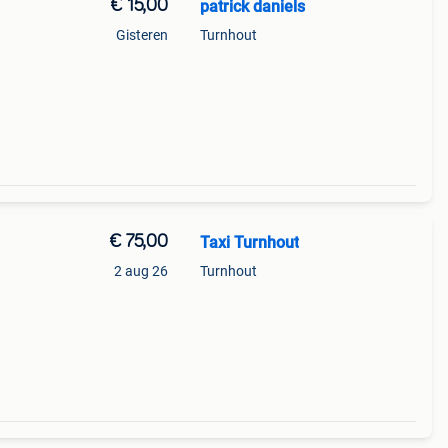
€ 15,00
patrick daniels
Gisteren
Turnhout
€ 75,00
Taxi Turnhout
2 aug 26
Turnhout