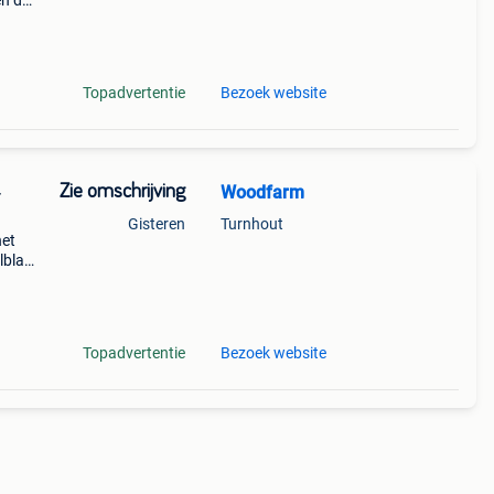
en de
Topadvertentie
Bezoek website
Zie omschrijving
Woodfarm
Gisteren
Turnhout
het
lblad
soort
ed
Topadvertentie
Bezoek website