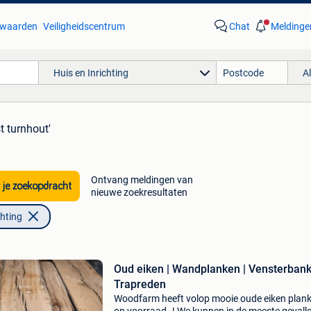
waarden
Veiligheidscentrum
Chat
Meldinge
Huis en Inrichting
A
t turnhout'
Ontvang meldingen van
 je zoekopdracht
nieuwe zoekresultaten
chting
Oud eiken | Wandplanken | Vensterbank
Trapreden
Woodfarm heeft volop mooie oude eiken plan