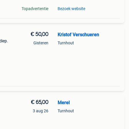
Topadvertentie
Bezoek website
€ 50,00
Kristof Verschueren
diep.
Gisteren
Turnhout
€ 65,00
Merel
3 aug 26
Turnhout