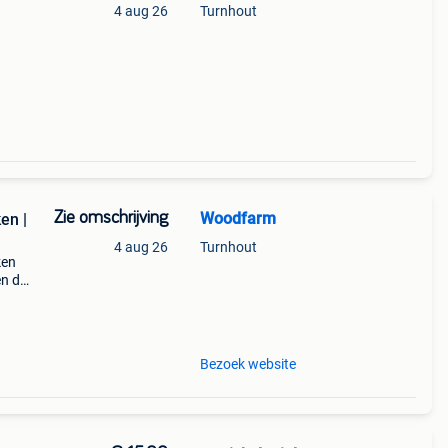
4 aug 26
Turnhout
Zie omschrijving
Woodfarm
en |
4 aug 26
Turnhout
ken
en de
Bezoek website