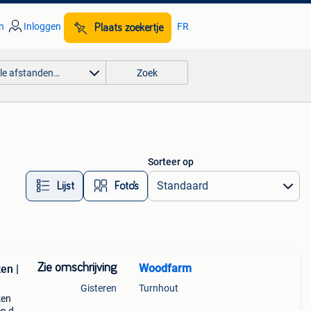
n
Inloggen
FR
Plaats zoekertje
lle afstanden…
Zoek
Sorteer op
Lijst
Foto’s
Zie omschrijving
Woodfarm
en |
Gisteren
Turnhout
ken