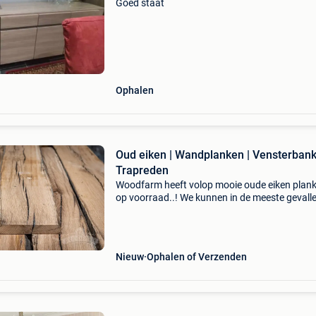
Goed staat
Ophalen
Oud eiken | Wandplanken | Vensterbank
Trapreden
Woodfarm heeft volop mooie oude eiken plan
op voorraad..! We kunnen in de meeste gevall
planken direct klaar maken terwijl u wacht, de
planken kunnen door ons worden geschaafd,
geborsteld en g
Nieuw
Ophalen of Verzenden