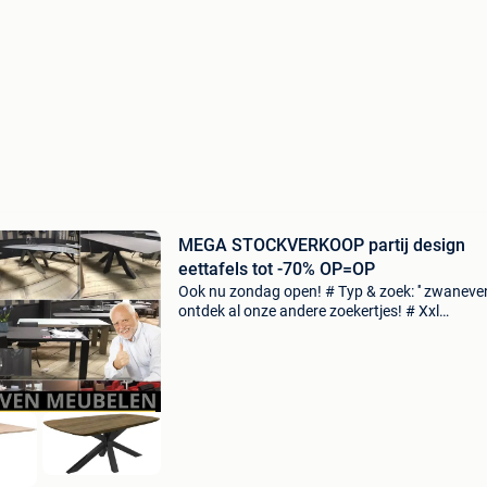
MEGA STOCKVERKOOP partij design
eettafels tot -70% OP=OP
Ook nu zondag open! # Typ & zoek: '' zwaneven 
ontdek al onze andere zoekertjes! # Xxl
stockverkoop van zeer mooie partij eettafels 
en stoelen. Zowat alles gaat weg aan