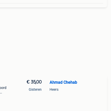
€ 35,00
Ahmad Chehab
tbord
Gisteren
Heers
t: 🩷