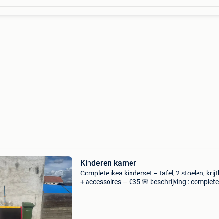
Kinderen kamer
Complete ikea kinderset – tafel, 2 stoelen, krij
+ accessoires – €35 🌸 beschrijving : complete
kinderset te koop voor slechts €35. De set beva
ikea kindertafel 🩷 2 ikea kindersto