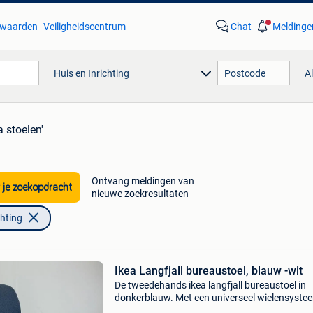
waarden
Veiligheidscentrum
Chat
Meldinge
Huis en Inrichting
A
a stoelen'
Ontvang meldingen van
 je zoekopdracht
nieuwe zoekresultaten
chting
Ikea Langfjall bureaustoel, blauw -wit
De tweedehands ikea langfjall bureaustoel in
donkerblauw. Met een universeel wielensyste
stevig wit voetkruis biedt deze stoel de perfec