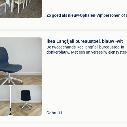
gasten ontvangt. Dankzij de 2 verlengbladen c
Zo goed als nieuw
Ophalen
Vijf personen of
Ikea Langfjall bureaustoel, blauw -wit
De tweedehands ikea langfjall bureaustoel in
donkerblauw. Met een universeel wielensyste
stevig wit voetkruis biedt deze stoel de perfec
van stijl en functionaliteit. Metaal;kunststof;st
les op voorraad
Gebruikt