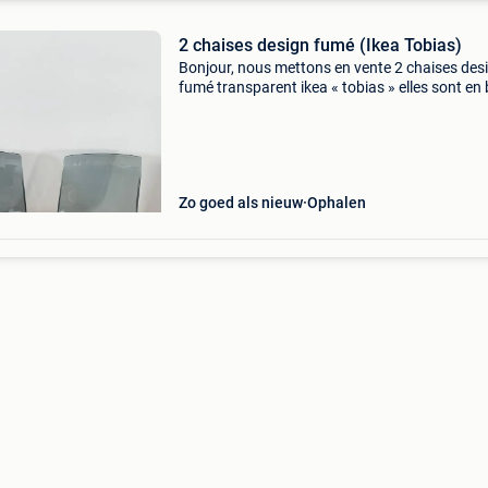
2 chaises design fumé (Ikea Tobias)
Bonjour, nous mettons en vente 2 chaises des
fumé transparent ikea « tobias » elles sont en
état général avec quelques traces d’usage
normales liées au temps. Vente par lot de 2
chaises. Prix n
Zo goed als nieuw
Ophalen