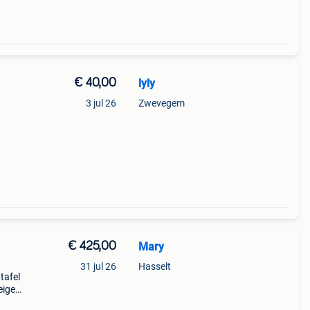
€ 40,00
lyly
3 jul 26
Zwevegem
€ 425,00
Mary
31 jul 26
Hasselt
tafel
eige