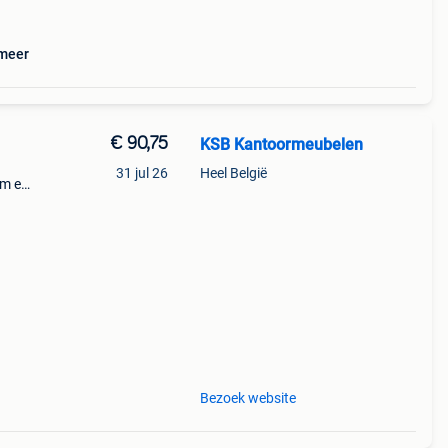
reëer
 meer
€ 90,75
KSB Kantoormeubelen
31 jul 26
Heel België
em en
te mix
of
Bezoek website