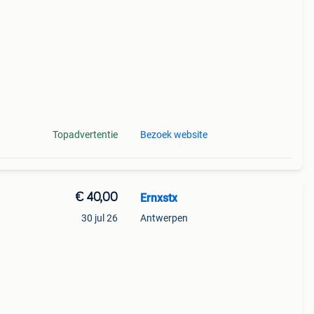
of
Topadvertentie
Bezoek website
€ 40,00
Ernxstx
30 jul 26
Antwerpen