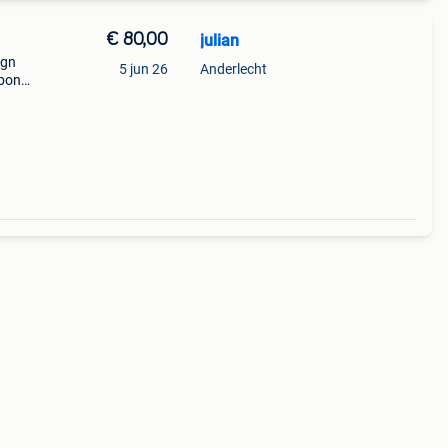
€ 80,00
julian
ign
5 jun 26
Anderlecht
 bon