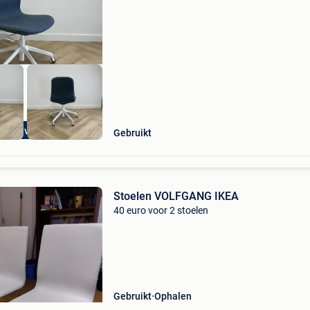
van stijl en functionaliteit. Metaal;kunststof;st
les op voorraad
Gebruikt
Stoelen VOLFGANG IKEA
40 euro voor 2 stoelen
Gebruikt
Ophalen