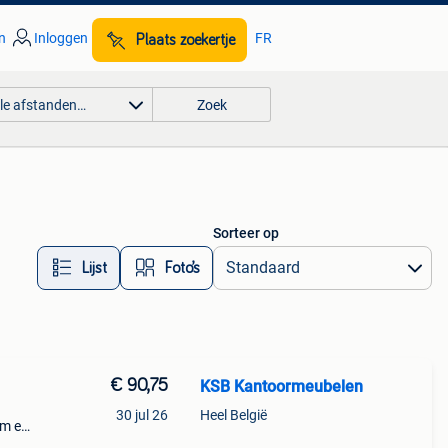
n
Inloggen
FR
Plaats zoekertje
lle afstanden…
Zoek
Sorteer op
Lijst
Foto’s
€ 90,75
KSB Kantoormeubelen
30 jul 26
Heel België
em en
te mix