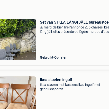
Set van 5 IKEA LÅNGFJÄLL bureaustoe
⚠️ merci de bien lire l’annonce ⚠️ 5 chaises ike
långfjäll, elles présente de légère marque d’usu
Prix en neuf : 169€ disponible en lots ou par un
Prix unités : 50€ prix lots : 250&e
Gebruikt
Ophalen
Ikea stoelen ingolf
Ikea stoelen met kussens ikea ingolf met
gebruikssporen