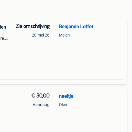
Zie omschrijving
Benjamin Loffet
len
a
20 mei 26
Melen
re.
ité.
€ 30,00
neeltje
Vandaag
Olen