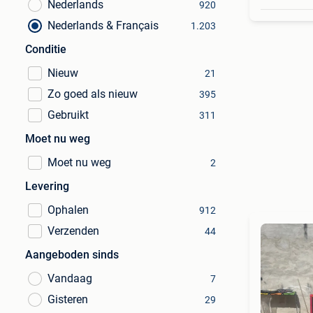
Nederlands
920
Nederlands & Français
1.203
Conditie
Nieuw
21
Zo goed als nieuw
395
Gebruikt
311
Moet nu weg
Moet nu weg
2
Levering
Ophalen
912
Verzenden
44
Aangeboden sinds
Vandaag
7
Gisteren
29