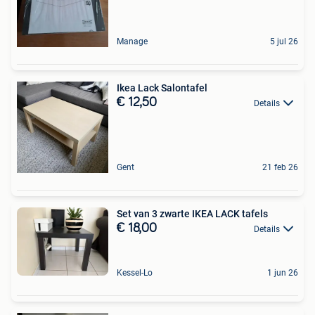
Manage
5 jul 26
Ikea Lack Salontafel
€ 12,50
Details
Gent
21 feb 26
Set van 3 zwarte IKEA LACK tafels
€ 18,00
Details
Kessel-Lo
1 jun 26