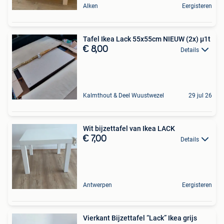
Alken
Eergisteren
Tafel Ikea Lack 55x55cm NIEUW (2x) µ1t
€ 8,00
Details
Kalmthout & Deel Wuustwezel
29 jul 26
Wit bijzettafel van Ikea LACK
€ 7,00
Details
Antwerpen
Eergisteren
Vierkant Bijzettafel “Lack” Ikea grijs