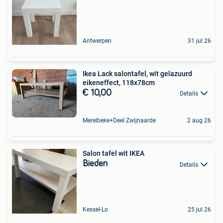
Antwerpen
31 jul 26
Ikea Lack salontafel, wit gelazuurd
eikeneffect, 118x78cm
€ 10,00
Details
Merelbeke+Deel Zwijnaarde
2 aug 26
Salon tafel wit IKEA
Bieden
Details
Kessel-Lo
25 jul 26