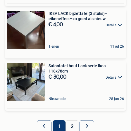
IKEA LACK bijzettafel(3 stuks)–
eikeneffect–zo goed als nieuw
€ 4,00
Details
Tienen
11 jul 26
Salontafel hout Lack serie Ikea
118x78cm
€ 30,00
Details
Nieuwrode
28 jun 26
1
2