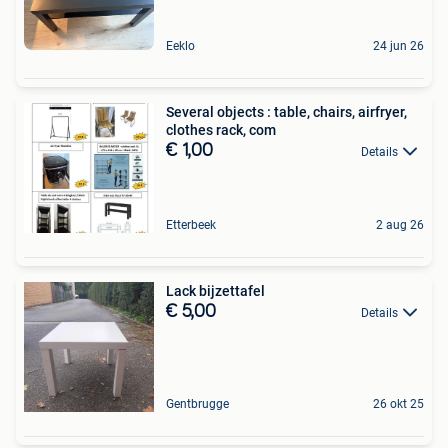
Eeklo
24 jun 26
Several objects : table, chairs, airfryer,
clothes rack, com
€ 1,00
Details
Etterbeek
2 aug 26
Lack bijzettafel
€ 5,00
Details
Gentbrugge
26 okt 25