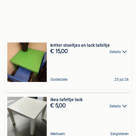
kritter stoeltjes en lack tafeltje
€ 15,00
Details
Oosterzele
25 jul 26
Ikea tafeltje lack
€ 5,00
Details
Merksem
Eergisteren