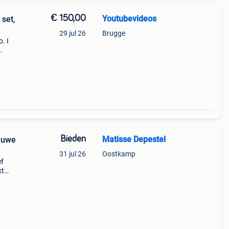
€ 150,00
Youtubevideos
set,
29 jul 26
Brugge
. I
he
mly
Bieden
Matisse Depestel
ieuwe
31 jul 26
Oostkamp
ef
kt
al