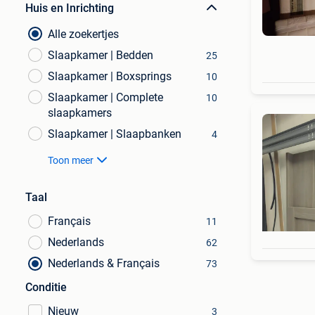
Huis en Inrichting
Alle zoekertjes
Slaapkamer | Bedden
25
Slaapkamer | Boxsprings
10
Slaapkamer | Complete
10
slaapkamers
Slaapkamer | Slaapbanken
4
Toon meer
Taal
Français
11
Nederlands
62
Nederlands & Français
73
Conditie
Nieuw
3