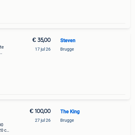
€ 35,00
Steven
te
17 jul 26
Brugge
teunen
€ 100,00
The King
27 jul 26
Brugge
00
20 cm