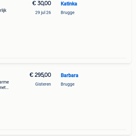
€ 30,00
Katinka
lijk
29 jul 26
Brugge
€ 295,00
Barbara
warme
Gisteren
Brugge
 met
. Het
 opbe