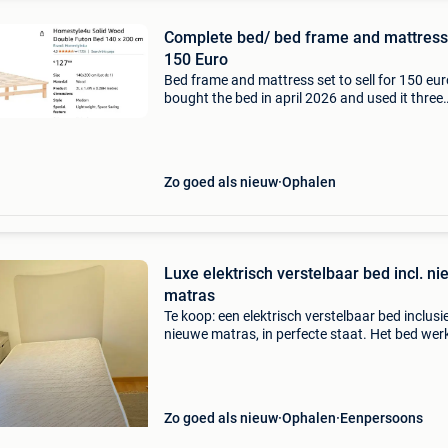
Complete bed/ bed frame and mattress 
150 Euro
Bed frame and mattress set to sell for 150 euro
bought the bed in april 2026 and used it three
months. Price when bought new: 244 euro. T
bedframe is good-looking and the bed is extre
comforta
Zo goed als nieuw
Ophalen
Luxe elektrisch verstelbaar bed incl. n
matras
Te koop: een elektrisch verstelbaar bed inclusi
nieuwe matras, in perfecte staat. Het bed wer
uitstekend en is altijd goed onderhouden. Idea
voor wie op zoek is naar extra comfort en
gebruiksgem
Zo goed als nieuw
Ophalen
Eenpersoons