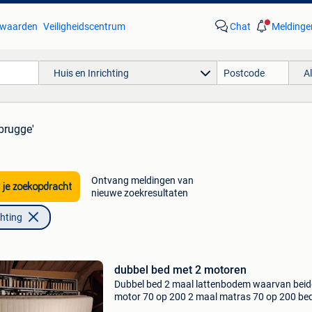
waarden
Veiligheidscentrum
Chat
Meldinge
Huis en Inrichting
A
brugge'
Ontvang meldingen van
 je zoekopdracht
nieuwe zoekresultaten
chting
dubbel bed met 2 motoren
Dubbel bed 2 maal lattenbodem waarvan beid
motor 70 op 200 2 maal matras 70 op 200 be
frame