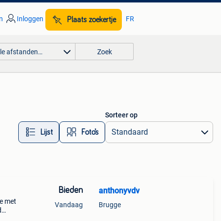
n
Inloggen
FR
Plaats zoekertje
lle afstanden…
Zoek
Sorteer op
Lijst
Foto’s
Bieden
anthonyvdv
e met
Vandaag
Brugge
d