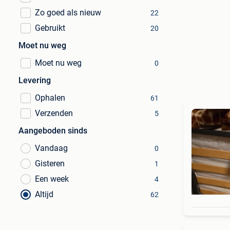
Zo goed als nieuw
22
Gebruikt
20
Moet nu weg
Moet nu weg
0
Levering
Ophalen
61
Verzenden
5
Aangeboden sinds
Vandaag
0
Gisteren
1
Een week
4
Altijd
62