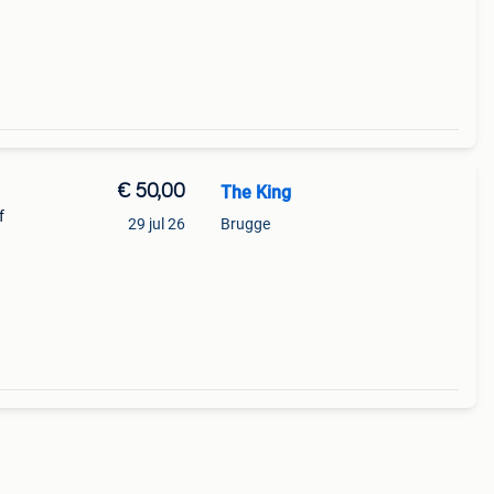
€ 50,00
The King
f
29 jul 26
Brugge