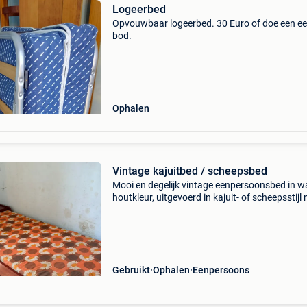
Logeerbed
Opvouwbaar logeerbed. 30 Euro of doe een eer
bod.
Ophalen
Vintage kajuitbed / scheepsbed
Mooi en degelijk vintage eenpersoonsbed in 
houtkleur, uitgevoerd in kajuit- of scheepsstijl
mooie messingkleurige handgrepen en details
bed beschikt over meerdere ruime laden, open
Gebruikt
Ophalen
Eenpersoons