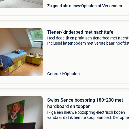
Zo goed als nieuw
Ophalen of Verzenden
Tiener/kinderbed met nachttafel
Heel degelijk en praktisch tienerbed met nachtt
Inclusief lattenbodem met verstelbaar hoofds
Zes lades onder het bed en twee in de nachttaf
Nachttafel is op wieltjes. Afmetingen bed (b x
Gebruikt
Ophalen
Swiss Sence boxspring 180*200 met
hardboard en topper
Ik ga een nieuwe boxspring electrisch kopen
vandaar dat ik hem te koop aanbied. De topper
eveneens van swiss sence. In zeer goede toes
en beschikbaar vanaf week 42 tot 45 . Afhanke