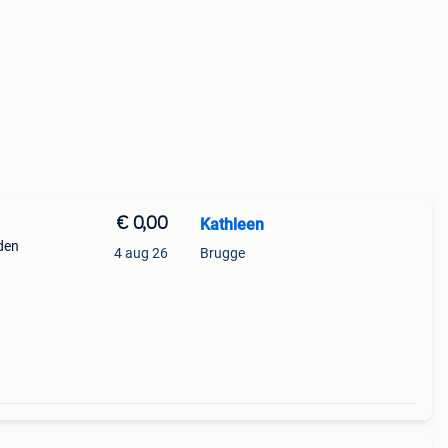
€ 0,00
Kathleen
den
4 aug 26
Brugge