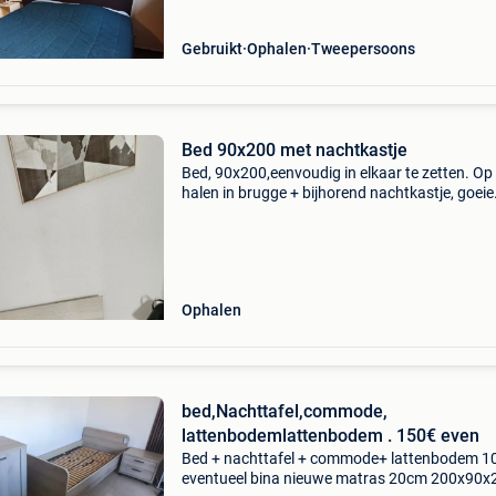
van de l
Gebruikt
Ophalen
Tweepersoons
Bed 90x200 met nachtkastje
Bed, 90x200,eenvoudig in elkaar te zetten. Op 
halen in brugge + bijhorend nachtkastje, goeie
staat! (Nachtkastje niet uit elkaar gehaald) s
om zelf een lattenbodem in te plaatsen.
Ophalen
bed,Nachttafel,commode,
lattenbodemlattenbodem . 150€ even
Bed + nachttafel + commode+ lattenbodem 1
eventueel bina nieuwe matras 20cm 200x90x