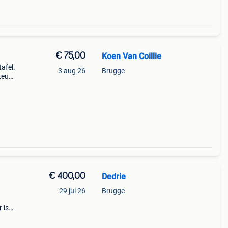
€ 75,00
Koen Van Coillie
afel.
3 aug 26
Brugge
teun.
el.
€ 400,00
Dedrie
29 jul 26
Brugge
 is
tand
lijk