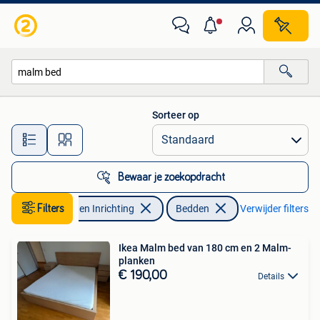
Slaapkamer | Bedden
Sorteer op
Alle afstanden…
Bewaar je zoekopdracht
Filters
Huis en Inrichting
Bedden
Verwijder filters
Ikea Malm bed van 180 cm en 2 Malm-
planken
€ 190,00
Details