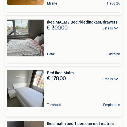
Elsene
1 aug 26
Ikea MALM / Bed /kledingkast/drawers
€ 300,00
Details
Genk
Gisteren
Bed Ikea Malm
€ 170,00
Details
Turnhout
Eergisteren
Ikea malm bed 1 persoon met matras