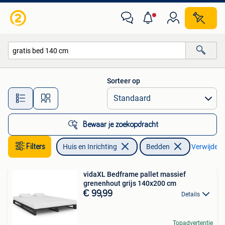
Slaapkamer | Bedden
Sorteer op
Alle afstanden…
Bewaar je zoekopdracht
Filters
Huis en Inrichting
Bedden
Verwijder f
vidaXL Bedframe pallet massief
grenenhout grijs 140x200 cm
€ 99,99
Details
Topadvertentie