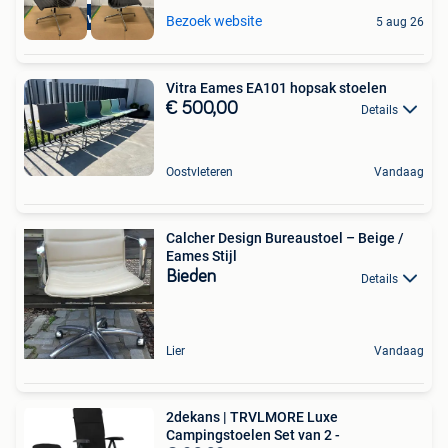
Hoge kwaliteit
Bezoek website
5 aug 26
Vitra Eames EA101 hopsak stoelen
€ 500,00
Details
Oostvleteren
Vandaag
Calcher Design Bureaustoel – Beige /
Eames Stijl
Bieden
Details
Lier
Vandaag
2dekans | TRVLMORE Luxe
Campingstoelen Set van 2 -