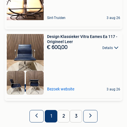
Sint-Truiden
3 aug 26
Design Klassieker Vitra Eames Ea 117 -
Origineel Leer
€ 600,00
Details
Gratis levering
Bezoek website
3 aug 26
1
2
3