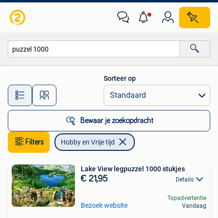
Hobby en Vrije tijd
Sorteer op
Alle afstanden…
Bewaar je zoekopdracht
Filters
Hobby en Vrije tijd
Lake View legpuzzel 1000 stukjes
€ 21,95
Details
Topadvertentie
Bezoek website
Vandaag