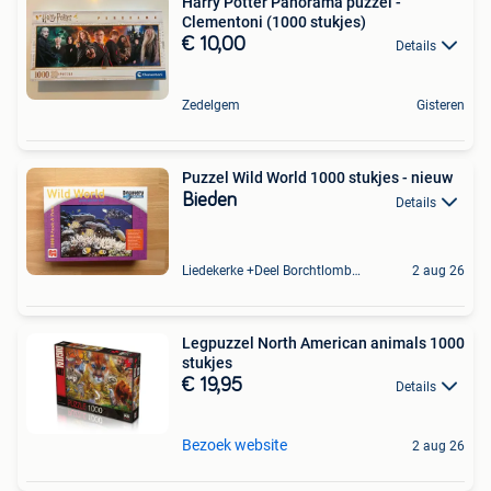
Harry Potter Panorama puzzel -
Clementoni (1000 stukjes)
€ 10,00
Details
Zedelgem
Gisteren
Puzzel Wild World 1000 stukjes - nieuw
Bieden
Details
Liedekerke +Deel Borchtlombeek
2 aug 26
Legpuzzel North American animals 1000
stukjes
€ 19,95
Details
Bezoek website
2 aug 26