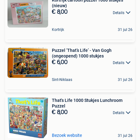
Kortrijk cartoon puzzel 1000 stukjes
(nieuw)
€ 8,00
Details
Kortrijk
31 jul 26
Puzzel ‘That’s Life’ - Van Gogh
(ongeopend) 1000 stukjes
€ 6,00
Details
Sint-Niklaas
31 jul 26
That's Life 1000 Stukjes Lunchroom
Puzzel
€ 8,00
Details
Bezoek website
31 jul 26