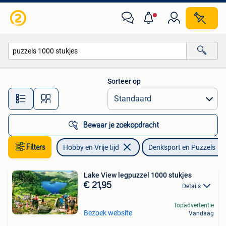
Denksport en Puzzels
Sorteer op
Alle afstanden…
Bewaar je zoekopdracht
Filters
Hobby en Vrije tijd
Denksport en Puzzels
Lake View legpuzzel 1000 stukjes
€ 21,95
Details
Topadvertentie
Bezoek website
Vandaag