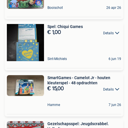
Booischot
26 apr 26
Spel: Chiqui Games
€ 1,00
Details
Sint-Michiels
6 jun 19
SmartGames - Camelot Jr - houten
kleuterspel - 48 opdrachten
€ 15,00
Details
Hamme
7 jun 26
Gezelschapsspel: Jeugdscrabbel.