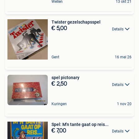
Wellen
13 okt 21
Twister gezelschapsspel
€ 5,00
Details
Gent
16 mei 26
spel pictonary
€ 2,50
Details
Kuringen
1 nov 20
Spel: M'n tante gaat op reis...
€ 7,00
Details