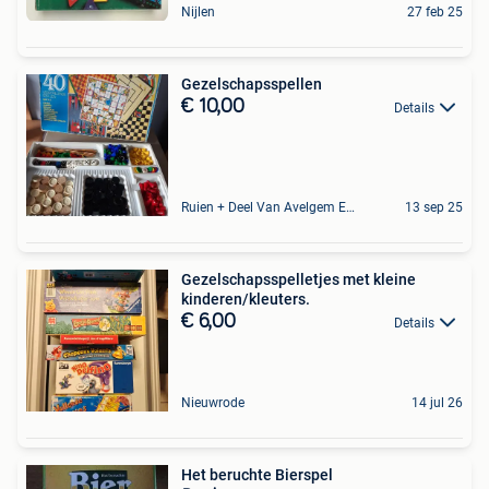
Nijlen
27 feb 25
Gezelschapsspellen
€ 10,00
Details
Ruien + Deel Van Avelgem En Waarmaarde
13 sep 25
Gezelschapsspelletjes met kleine
kinderen/kleuters.
€ 6,00
Details
Nieuwrode
14 jul 26
Het beruchte Bierspel