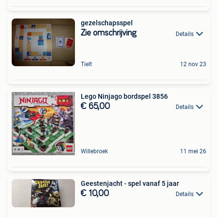
gezelschapsspel
Zie omschrijving
Details
Tielt
12 nov 23
Lego Ninjago bordspel 3856
€ 65,00
Details
Willebroek
11 mei 26
Geestenjacht - spel vanaf 5 jaar
€ 10,00
Details