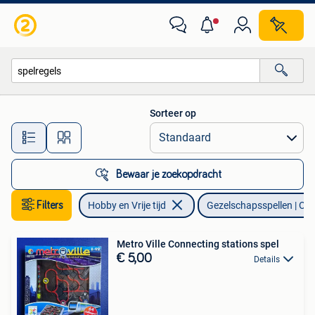
Gezelschapsspellen | Overige
Sorteer op
Alle afstanden…
Bewaar je zoekopdracht
Filters
Hobby en Vrije tijd
Gezelschapsspellen | Ove
Metro Ville Connecting stations spel
€ 5,00
Details