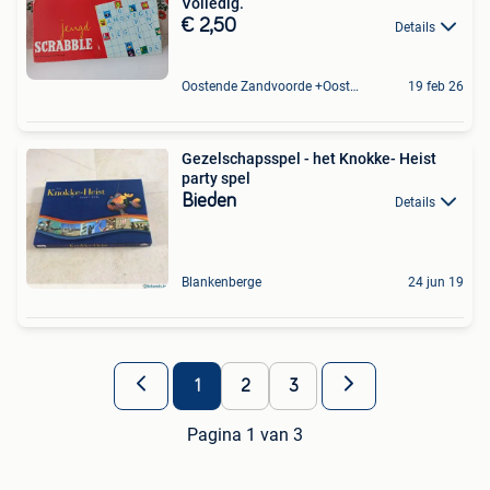
Volledig.
€ 2,50
Details
Oostende Zandvoorde +Oostende
19 feb 26
Gezelschapsspel - het Knokke- Heist
party spel
Bieden
Details
Blankenberge
24 jun 19
1
2
3
Pagina 1 van 3