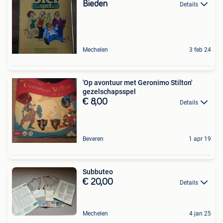
Bieden
Details
Mechelen
3 feb 24
'Op avontuur met Geronimo Stilton'
gezelschapsspel
€ 8,00
Details
Beveren
1 apr 19
Subbuteo
€ 20,00
Details
Mechelen
4 jan 25