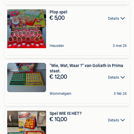
Plop spel
€ 5,00
Details
Heusden
3 mei 26
"Wie, Wat, Waar ?" van Goliath in Prima
staat.
€ 12,00
Details
Wommelgem
3 feb 26
Spel WIE IS HET?
€ 10,00
Details