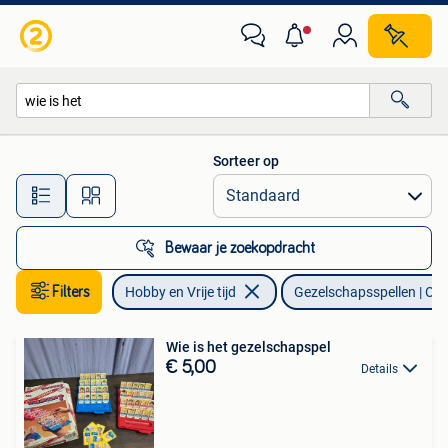
Gezelschapsspellen | Overige
Sorteer op
Alle afstanden…
Bewaar je zoekopdracht
Filters
Hobby en Vrije tijd
Gezelschapsspellen | Ove
Wie is het gezelschapspel
€ 5,00
Details