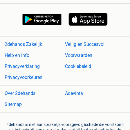
2dehands Zakelijk
Veilig en Succesvol
Help en info
Voorwaarden
Privacyverklaring
Cookiebeleid
Privacyvoorkeuren
Over 2dehands
Adevinta
Sitemap
2dehands is niet aansprakelijk voor (gevolg)schade die voortkomt
uit het gebruik van deze site, dan wel uit fouten of ontbrekende