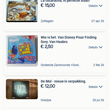
La cucaracha, in perfecte staat!
€ 15,00
Details
Zottegem
27 apr 26
Wie is het. Van Disney Pixar Finding
Dory. Van Hasbro
€ 2,50
Details
Oostende Zandvoorde +Oostende
2 feb 26
De Mol - nieuw in verpakking.
€ 12,00
Details
Overijse
20 jul 26