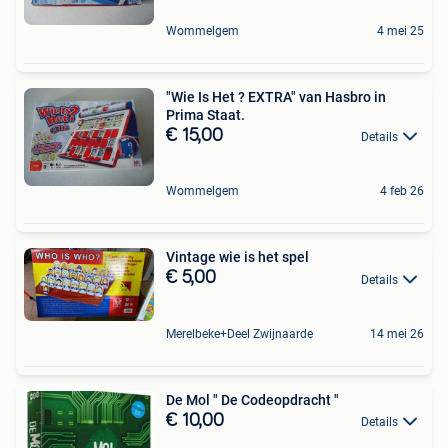
Wommelgem
4 mei 25
"Wie Is Het ? EXTRA" van Hasbro in
Prima Staat.
€ 15,00
Details
Wommelgem
4 feb 26
Vintage wie is het spel
€ 5,00
Details
Merelbeke+Deel Zwijnaarde
14 mei 26
De Mol " De Codeopdracht "
€ 10,00
Details