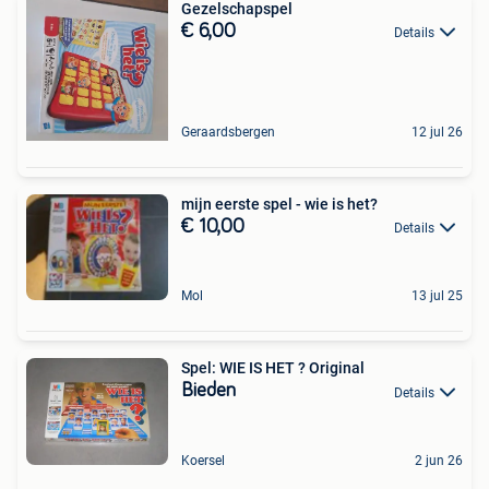
Gezelschapspel
€ 6,00
Details
Geraardsbergen
12 jul 26
mijn eerste spel - wie is het?
€ 10,00
Details
Mol
13 jul 25
Spel: WIE IS HET ? Original
Bieden
Details
Koersel
2 jun 26