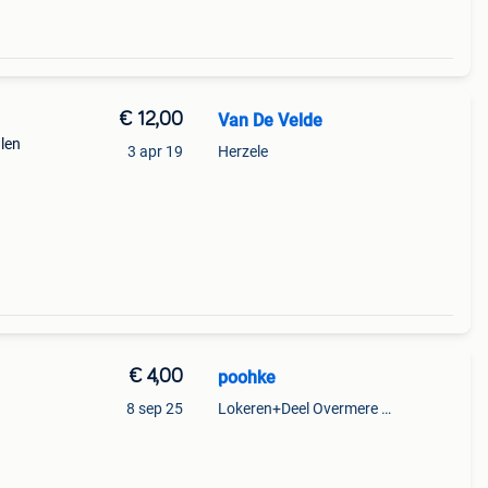
€ 12,00
Van De Velde
alen
3 apr 19
Herzele
€ 4,00
poohke
8 sep 25
Lokeren+Deel Overmere En Zele