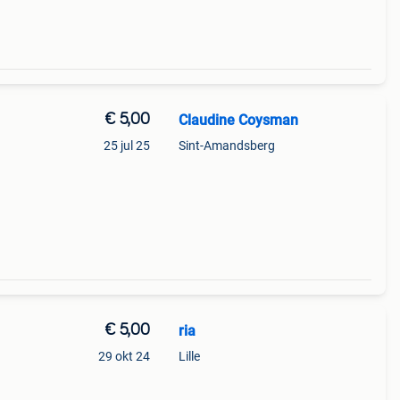
€ 5,00
Claudine Coysman
25 jul 25
Sint-Amandsberg
€ 5,00
ria
29 okt 24
Lille