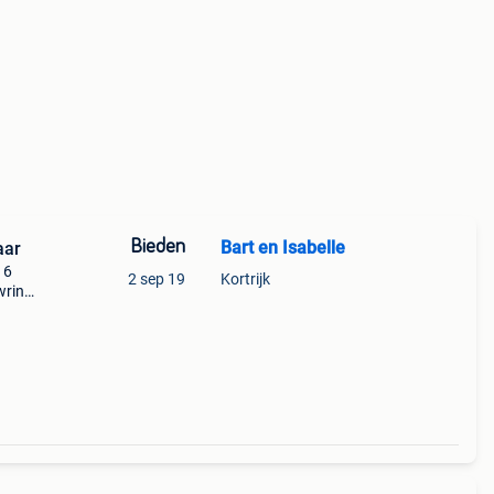
Bieden
Bart en Isabelle
aar
 6
2 sep 19
Kortrijk
wring
pla