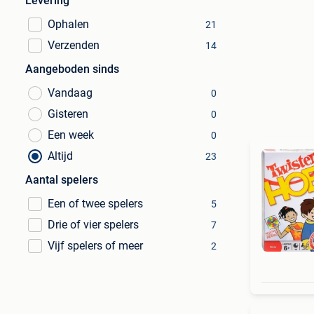
Levering
Ophalen
21
Verzenden
14
Aangeboden sinds
Vandaag
0
Gisteren
0
Een week
0
Altijd
23
Aantal spelers
Een of twee spelers
5
Drie of vier spelers
7
Vijf spelers of meer
2