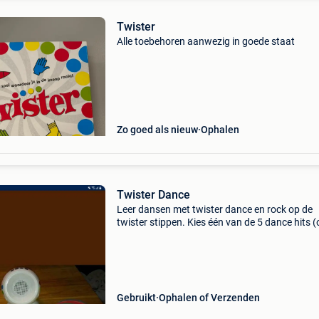
Twister
Alle toebehoren aanwezig in goede staat
Zo goed als nieuw
Ophalen
Twister Dance
Leer dansen met twister dance en rock op de
twister stippen. Kies één van de 5 dance hits (
De twister remix van &#39;till the world ends
van britney spears en de exclusieve twister s
Gebruikt
Ophalen of Verzenden