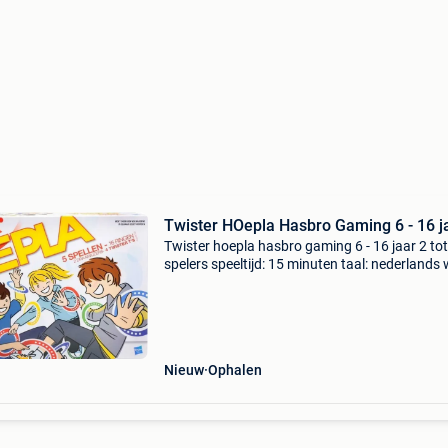
Twister HOepla Hasbro Gaming 6 - 16 j
Twister hoepla hasbro gaming 6 - 16 jaar 2 tot
spelers speeltijd: 15 minuten taal: nederlands 
je in alle mogelijke bochten met dit twister hoe
actiespel! Probeer de 5 verschillende spellen
Nieuw
Ophalen