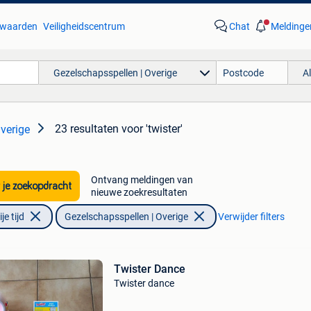
waarden
Veiligheidscentrum
Chat
Meldinge
Gezelschapsspellen | Overige
A
23 resultaten
voor 'twister'
verige
Ontvang meldingen van
 je zoekopdracht
nieuwe zoekresultaten
e tijd
Gezelschapsspellen | Overige
Verwijder filters
Twister Dance
Twister dance