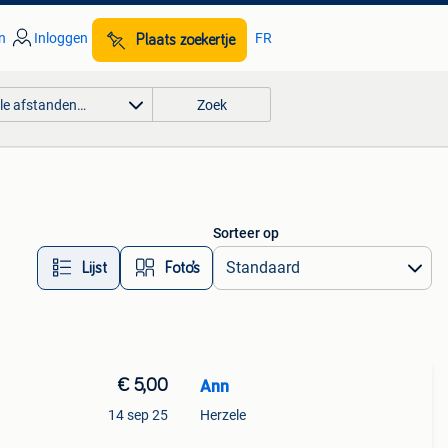
n
Inloggen
FR
Plaats zoekertje
lle afstanden…
Zoek
Sorteer op
Lijst
Foto’s
€ 5,00
Ann
14 sep 25
Herzele