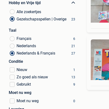
Hobby en Vrije tijd
Alle zoekertjes
Gezelschapsspellen | Overige
23
Taal
Français
6
Nederlands
21
Nederlands & Français
27
Conditie
Nieuw
1
Zo goed als nieuw
13
Gebruikt
9
Moet nu weg
Moet nu weg
0