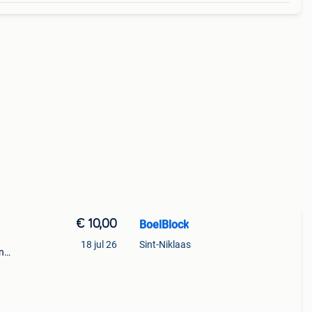
€ 10,00
BoelBlock
18 jul 26
Sint-Niklaas
n