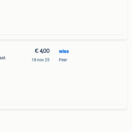
€ 4,00
wies
aat.
18 nov 25
Peer