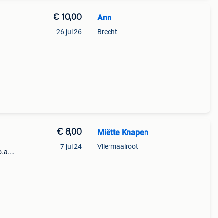
€ 10,00
Ann
26 jul 26
Brecht
€ 8,00
Miëtte Knapen
7 jul 24
Vliermaalroot
o.a.
&#39;