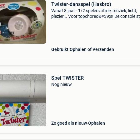
Twister-dansspel (Hasbro)
Vanaf 8 jaar - 1/2 spelers ritme, muziek, licht,
plezier... Voor topchoreo&#39;s! De console st
de nummers, bepaalt het ritme en geeft in het l
de te maken bewegingen aan. 5 Titels om uit t
Gebruikt
Ophalen of Verzenden
Spel TWISTER
Nog nieuw
Zo goed als nieuw
Ophalen