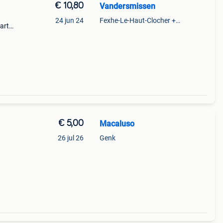
€ 10,80
Vandersmissen
24 jun 24
Fexhe-Le-Haut-Clocher + Partie De Momalle
art
icht
€ 5,00
Macaluso
26 jul 26
Genk