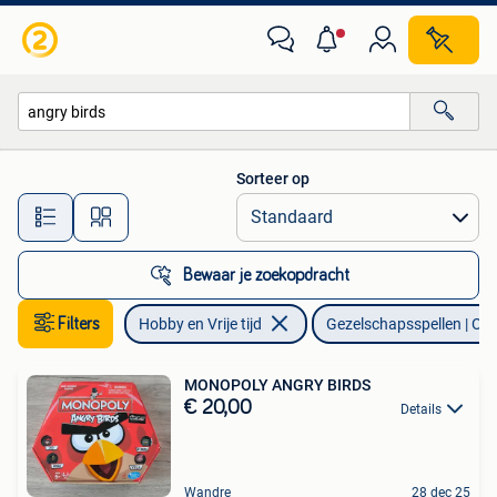
Gezelschapsspellen | Overige
Sorteer op
Alle afstanden…
Bewaar je zoekopdracht
Filters
Hobby en Vrije tijd
Gezelschapsspellen | Ove
MONOPOLY ANGRY BIRDS
€ 20,00
Details
Wandre
28 dec 25