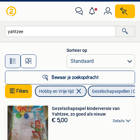
Gezelschapsspellen | Overige
Sorteer op
Alle afstanden…
Bewaar je zoekopdracht
Filters
Hobby en Vrije tijd
Gezelschapsspellen | Ove
Gezelschapsspel kinderversie van
Yahtzee, zo goed als nieuw
€ 5,00
Details