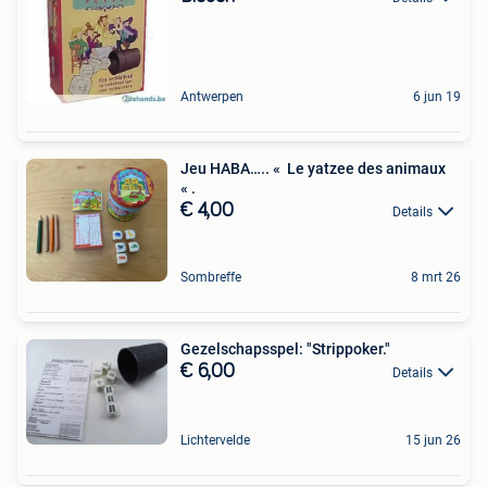
Antwerpen
6 jun 19
Jeu HABA….. « Le yatzee des animaux
« .
€ 4,00
Details
Sombreffe
8 mrt 26
Gezelschapsspel: "Strippoker."
€ 6,00
Details
Lichtervelde
15 jun 26