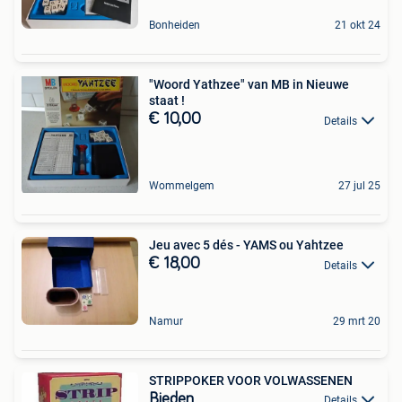
Bonheiden
21 okt 24
"Woord Yathzee" van MB in Nieuwe
staat !
€ 10,00
Details
Wommelgem
27 jul 25
Jeu avec 5 dés - YAMS ou Yahtzee
€ 18,00
Details
Namur
29 mrt 20
STRIPPOKER VOOR VOLWASSENEN
Bieden
Details