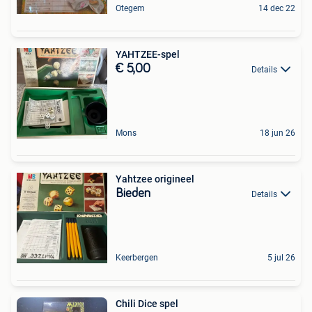
Otegem
14 dec 22
YAHTZEE-spel
€ 5,00
Details
Mons
18 jun 26
Yahtzee origineel
Bieden
Details
Keerbergen
5 jul 26
Chili Dice spel