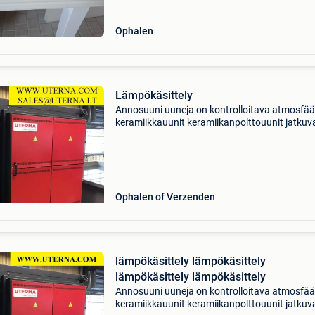
Ophalen
Lämpökäsittely
Annosuuni uuneja on kontrolloitava atmosfää
keramiikkauunit keramiikanpolttouunit jatkuv
uunissa hehkutusuunit päästöuunit
lasinsulatusuunit vaunu-uunit
korkealämpötilauunit muhveliuunit retorttiuu
Ophalen of Verzenden
lämpökäsittely lämpökäsittely
lämpökäsittely lämpökäsittely
Annosuuni uuneja on kontrolloitava atmosfää
keramiikkauunit keramiikanpolttouunit jatkuv