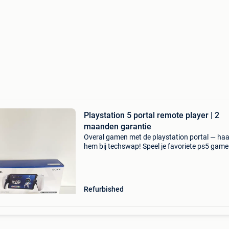
Playstation 5 portal remote player | 2
maanden garantie
Overal gamen met de playstation portal — haa
hem bij techswap! Speel je favoriete ps5 game
waar je maar wilt met de playstation portal. Bi
techswap vind je niet alleen de portal zelf, ma
hoes
Refurbished