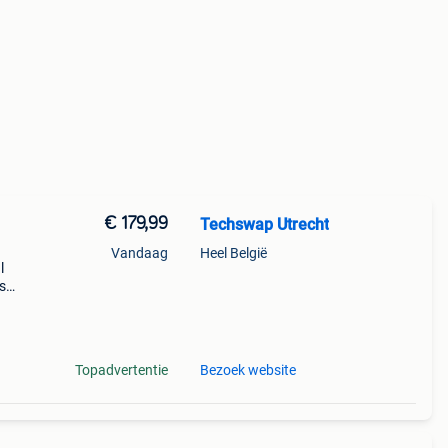
€ 179,99
Techswap Utrecht
Vandaag
Heel België
l
s
j
ar ook
Topadvertentie
Bezoek website