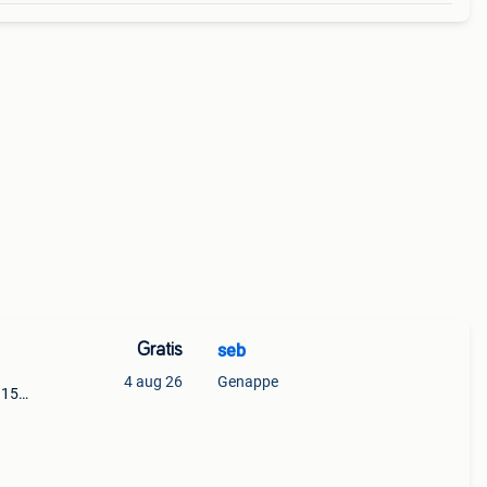
Gratis
seb
4 aug 26
Genappe
 15€
fr 30€