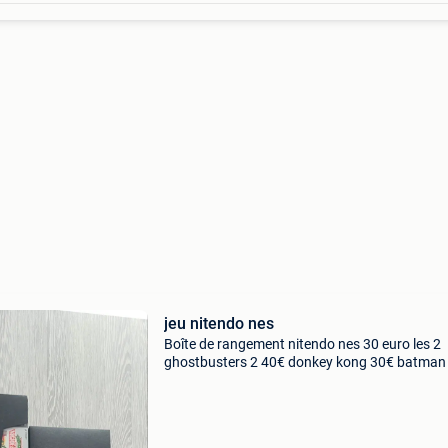
jeu nitendo nes
Boîte de rangement nitendo nes 30 euro les 2
ghostbusters 2 40€ donkey kong 30€ batman
the simpson 10€ turtles 2 25€ dragon ball en 
aventure island 2 30€