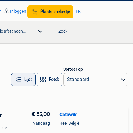
n
Inloggen
FR
Plaats zoekertje
lle afstanden…
Zoek
Sorteer op
Lijst
Foto’s
€ 62,00
Catawiki
on
Vandaag
Heel België
blue