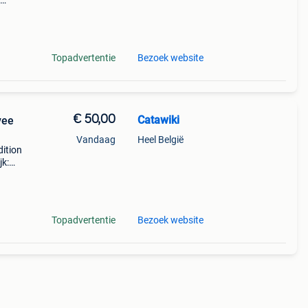
leet
Topadvertentie
Bezoek website
€ 50,00
Catawiki
vee
Vandaag
Heel België
dition
jk:
ing vo
Topadvertentie
Bezoek website