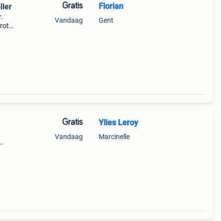
Gratis
Florian
ller
.
Vandaag
Gent
rote
Bekijk
Gratis
Ylies Leroy
Vandaag
Marcinelle
uros