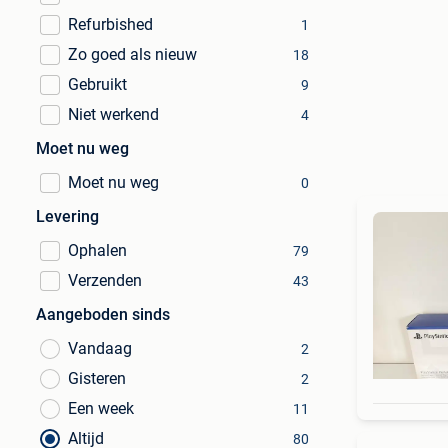
Refurbished
1
Zo goed als nieuw
18
Gebruikt
9
Niet werkend
4
Moet nu weg
Moet nu weg
0
Levering
Ophalen
79
Verzenden
43
Aangeboden sinds
Vandaag
2
Gisteren
2
Een week
11
Altijd
80