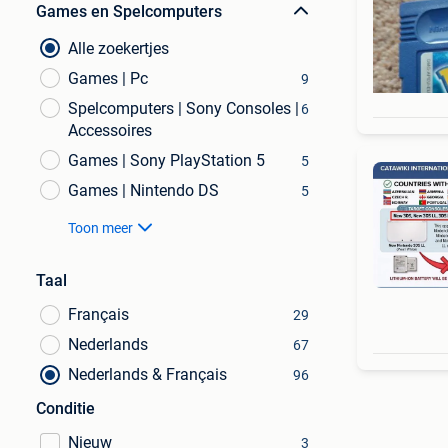
Games en Spelcomputers
Alle zoekertjes
Games | Pc
9
Spelcomputers | Sony Consoles |
6
Accessoires
Games | Sony PlayStation 5
5
Games | Nintendo DS
5
Toon meer
Taal
Français
29
Nederlands
67
Nederlands & Français
96
Conditie
Nieuw
3