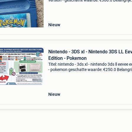
version - geschatte waarde: €300.0 Belangrijk:
winnende biedingen zijn exclusief 9%
koperbescherming + €3 pokémon blue – comp
in doos met
Nieuw
Nintendo - 3DS xl - Nintendo 3DS LL Ee
Edition - Pokemon
Titel: nintendo - 3ds xl - nintendo 3ds ll eevee e
- pokemon geschatte waarde: €250.0 Belangri
winnende biedingen zijn exclusief 9%
koperbescherming + €3 belangrijke kennisgev
Nieuw