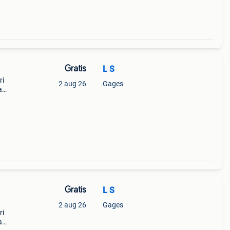
Gratis
L S
ri
2 aug 26
Gages
a
Gratis
L S
2 aug 26
Gages
ri
a