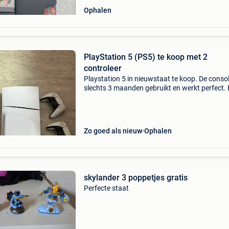
Ophalen
PlayStation 5 (PS5) te koop met 2
controleer
Playstation 5 in nieuwstaat te koop. De consol
slechts 3 maanden gebruikt en werkt perfect. 
zijn geen beschadigingen en hij is altijd zorgvu
behandeld. Inbegrepen: • 4 games (cd’s) &bu
Zo goed als nieuw
Ophalen
skylander 3 poppetjes gratis
Perfecte staat