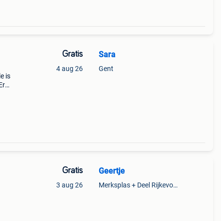
Gratis
Sara
4 aug 26
Gent
e is
Er
ldig
Gratis
Geertje
3 aug 26
Merksplas + Deel Rijkevorsel