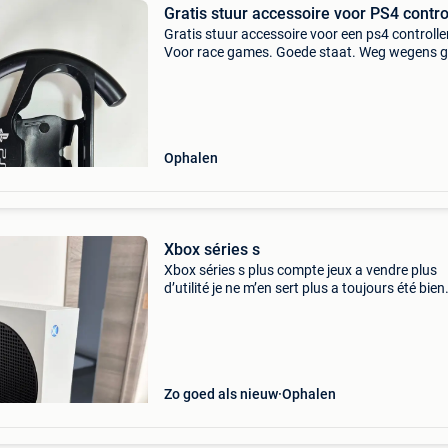
Gratis stuur accessoire voor PS4 contro
Gratis stuur accessoire voor een ps4 controller
Voor race games. Goede staat. Weg wegens g
kuis. Exclusief controller. Op te halen in gent. 
mijn andere gratis zoekertjes.
Ophalen
Xbox séries s
Xbox séries s plus compte jeux a vendre plus
d’utilité je ne m’en sert plus a toujours été bien
entretenue bien nettoyer a vendre pour 140 e
doit partir vite
Zo goed als nieuw
Ophalen