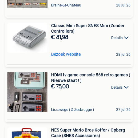
Braine-Le-Chateau
28 jul 26
Classic Mini Super SNES Mini (Zonder
Controllers)
€ 81,98
Details
Bezoek website
28 jul 26
HDMI tv game console 568 retro games (
Nieuwe staat ! )
€ 75,00
Details
Lissewege ( & Zeebrugge )
27 jul 26
NES Super Mario Bros Koffer / Opberg
Case (SNES Accessoires)