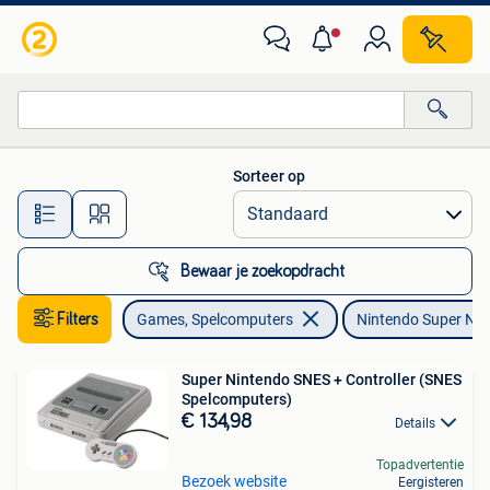
Spelcomputers | Nintendo Super NES
Sorteer op
Alle afstanden…
Bewaar je zoekopdracht
Filters
Games, Spelcomputers
Nintendo Super NE
Super Nintendo SNES + Controller (SNES
Spelcomputers)
€ 134,98
Details
Topadvertentie
Bezoek website
Eergisteren