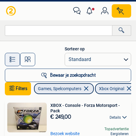
Spelcomputers | Xbox Original
Sorteer op
Alle afstanden…
Bewaar je zoekopdracht
Filters
Games, Spelcomputers
Xbox Original
XBOX - Console - Forza Motorsport -
Pack
€ 249,00
Details
Topadvertentie
Bezoek website
Eergisteren