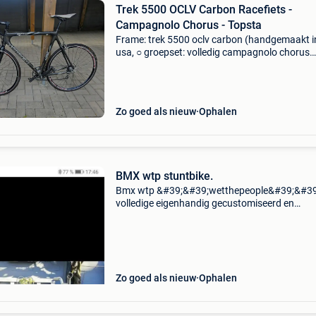
Trek 5500 OCLV Carbon Racefiets -
Campagnolo Chorus - Topsta
Frame: trek 5500 oclv carbon (handgemaakt i
usa, ○ groepset: volledig campagnolo chorus
(remmen, derailleur, shifters) ○ wielen: ambros
28 comp velgen met strakke spaken ○ banden
continenta
Zo goed als nieuw
Ophalen
BMX wtp stuntbike.
Bmx wtp &#39;&#39;wetthepeople&#39;&#39
volledige eigenhandig gecustomiseerd en
gepersonaliseerd. Spécial edition... Komt deels
amerika... Speciaal lederen zadel, blauwe ketti
Zo goed als nieuw
Ophalen