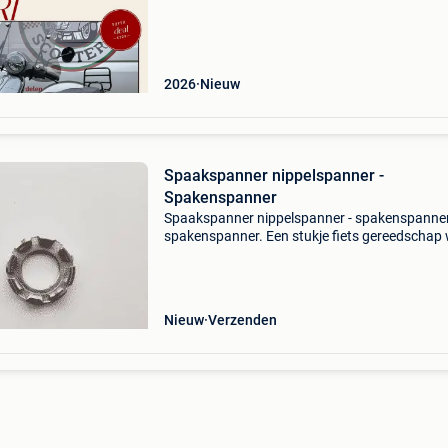
keuze! Pakket 1: helm + slot pakket 2: valbeug
2026
Nieuw
Spaakspanner nippelspanner -
Spakenspanner
Spaakspanner nippelspanner - spakenspanne
spakenspanner. Een stukje fiets gereedschap
gebruikt word om wielen te richten en wielen t
spaken. Door de verschillende maten is de
spaakspanner geschi
Nieuw
Verzenden