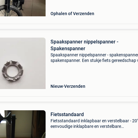
Ophalen of Verzenden
Spaakspanner nippelspanner -
Spakenspanner
Spaakspanner nippelspanner - spakenspanne
spakenspanner. Een stukje fiets gereedschap
gebruikt word om wielen te richten en wielen t
spaken. Door de verschillende maten is de
spaakspanner geschi
Nieuw
Verzenden
Fietsstandaard
Fietsstandaard inklapbaar en verstelbaar - 20
eenvoudige inklapbare en verstelbare
fietsstandaard, geschikt voor het stallen van 
meeste fietsen. De stabiele veerarm fixeert de 