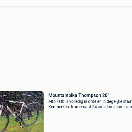
Mountainbike Thompson 28”
Mtb /atb is volledig in orde en in degelijke staa
Kenmerken: framemaat 54 cm aluminium fra
verende voorvork 28 inch wielen dubbelwandi
aluminium velgen roestvrijstalen inox spaken
remmen v breaks