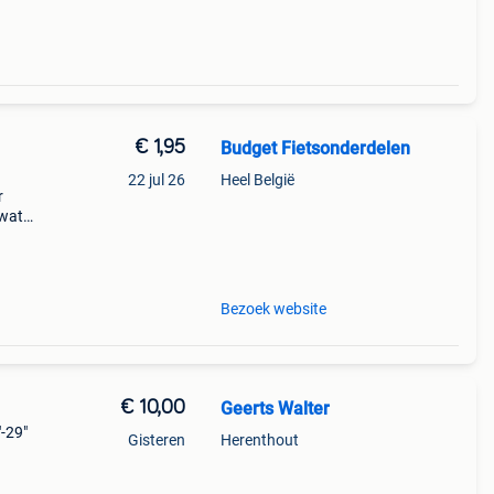
€ 1,95
Budget Fietsonderdelen
22 jul 26
Heel België
r
 wat
e
Bezoek website
€ 10,00
Geerts Walter
"-29"
Gisteren
Herenthout
de
fiets