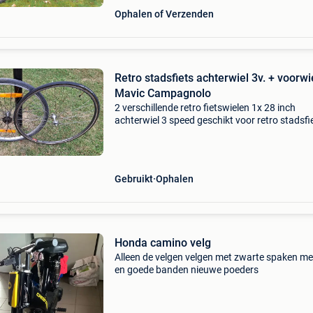
Ophalen of Verzenden
Retro stadsfiets achterwiel 3v. + voorwi
Mavic Campagnolo
2 verschillende retro fietswielen 1x 28 inch
achterwiel 3 speed geschikt voor retro stadsfi
(jaren &#39;70 - &#39;80) wiel loopt recht en 
soepel en werd voorzien van nieuw vet tanden
Gebruikt
Ophalen
Honda camino velg
Alleen de velgen velgen met zwarte spaken me
en goede banden nieuwe poeders