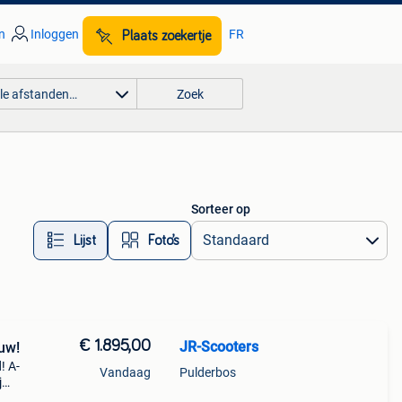
n
Inloggen
FR
Plaats zoekertje
lle afstanden…
Zoek
Sorteer op
Lijst
Foto’s
€ 1.895,00
JR-Scooters
euw!
! A-
Vandaag
Pulderbos
j