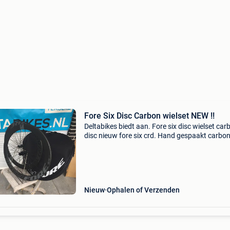
Fore Six Disc Carbon wielset NEW !!
Deltabikes biedt aan. Fore six disc wielset car
disc nieuw fore six crd. Hand gespaakt carbo
wielset tubeless disc-brake naven 350 dt-swis
,,top of the bill wheels ,omschrijving topsnelhei
dat
Nieuw
Ophalen of Verzenden