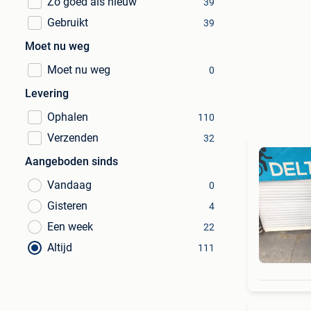
Zo goed als nieuw
39
Gebruikt
39
Moet nu weg
Moet nu weg
0
Levering
Ophalen
110
Verzenden
32
Aangeboden sinds
Vandaag
0
Gisteren
4
Een week
22
Altijd
111