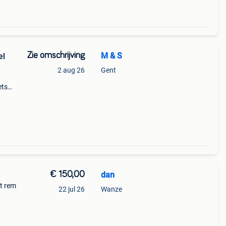
Zie omschrijving
M & S
el
2 aug 26
Gent
ets
draait
€ 150,00
dan
t rem
22 jul 26
Wanze