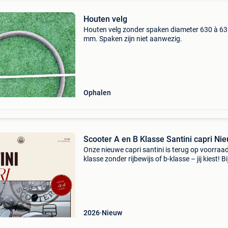
Houten velg
Houten velg zonder spaken diameter 630 à 6
mm. Spaken zijn niet aanwezig.
Ophalen
Scooter A en B Klasse Santini capri Ni
Onze nieuwe capri santini is terug op voorraad
klasse zonder rijbewijs of b-klasse – jij kiest! Bi
aankoop ontvang je nu een gratis pakket naar
keuze! Pakket 1: helm + slot pakket 2: valbeug
2026
Nieuw