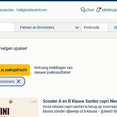
waarden
Veiligheidscentrum
Chat
Meldinge
Fietsen en Brommers
A
'velgen spaken'
Ontvang meldingen van
 je zoekopdracht
nieuwe zoekresultaten
Brommers
Scooter A en B Klasse Santini capri Ni
Onze nieuwe capri santini is terug op voorraad
klasse zonder rijbewijs of b-klasse – jij kiest! Bi
aankoop ontvang je nu een gratis pakket naar