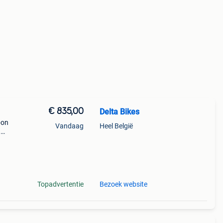
€ 835,00
Delta Bikes
bon
Vandaag
Heel België
n
s
d,
Topadvertentie
Bezoek website