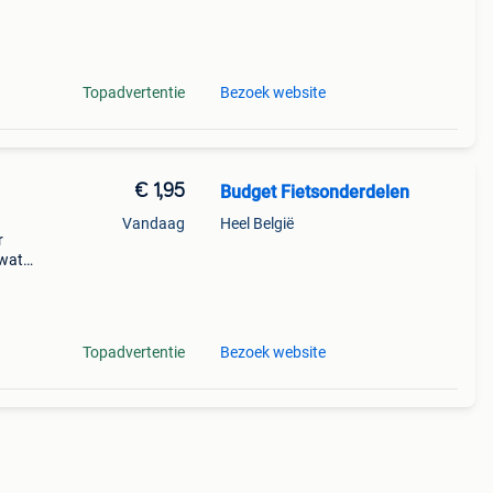
els +
Topadvertentie
Bezoek website
€ 1,95
Budget Fietsonderdelen
Vandaag
Heel België
r
 wat
e
Topadvertentie
Bezoek website