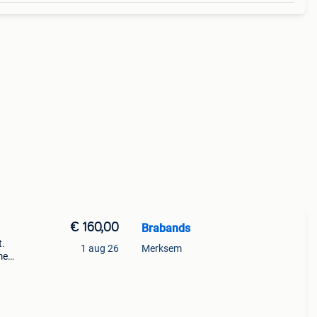
€ 160,00
Brabands
t.
1 aug 26
Merksem
me
g