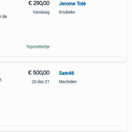
€ 290,00
Jerome Toté
Vandaag
Kruibeke
n de
io fcs
:
Topzoekertje
€ 500,00
Sam46
;
20 dec 21
Machelen
 uit
ng,