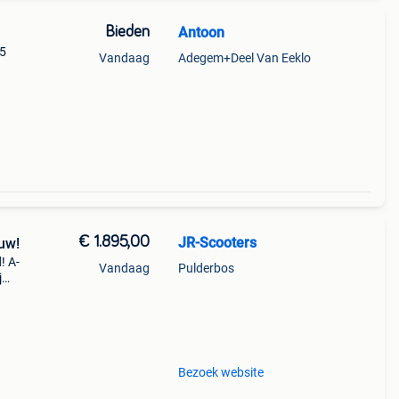
Bieden
Antoon
35
Vandaag
Adegem+Deel Van Eeklo
€ 1.895,00
JR-Scooters
euw!
! A-
Vandaag
Pulderbos
j
els +
Bezoek website