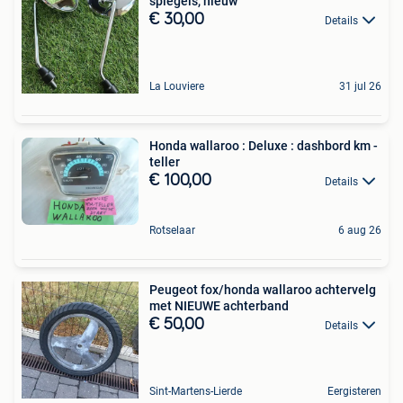
spiegels, nieuw
€ 30,00
Details
La Louviere
31 jul 26
Honda wallaroo : Deluxe : dashbord km -
teller
€ 100,00
Details
Rotselaar
6 aug 26
Peugeot fox/honda wallaroo achtervelg
met NIEUWE achterband
€ 50,00
Details
Sint-Martens-Lierde
Eergisteren