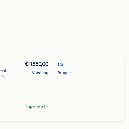
€ 1.550,00
Co
echts
Vandaag
Brugge
 in
ieuwe
Topzoekertje