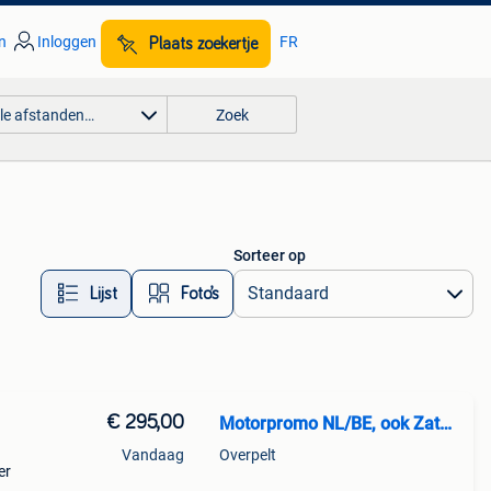
n
Inloggen
FR
Plaats zoekertje
lle afstanden…
Zoek
Sorteer op
Lijst
Foto’s
€ 295,00
Motorpromo NL/BE, ook Zaterdag
Vandaag
Overpelt
er