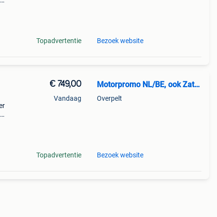
d o
Topadvertentie
Bezoek website
€ 749,00
Motorpromo NL/BE, ook Zaterdag
Vandaag
Overpelt
er
d o
Topadvertentie
Bezoek website