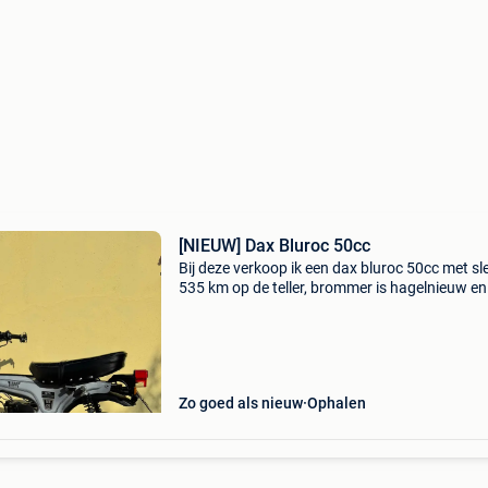
[NIEUW] Dax Bluroc 50cc
Bij deze verkoop ik een dax bluroc 50cc met sl
535 km op de teller, brommer is hagelnieuw en
perfecte staat bouwjaar 2025. Olie is ook net
ververst, motor zit quasi nog in rodage. Een n
b
Zo goed als nieuw
Ophalen