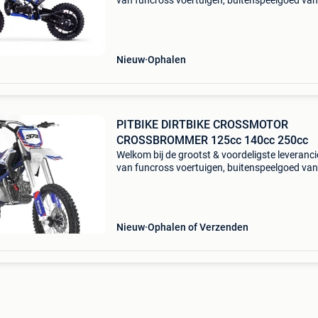
van funcross voertuigen, buitenspeelgoed van
belgie & nederland. Eigen import & direct naar
consument, u bespaart minimaal tot 40% altij
Nieuw
Ophalen
PITBIKE DIRTBIKE CROSSMOTOR
CROSSBROMMER 125cc 140cc 250cc
Welkom bij de grootst & voordeligste leveranci
van funcross voertuigen, buitenspeelgoed van
belgie & nederland. Eigen import & direct naar
consument, u bespaart minimaal tot 40% altij
Nieuw
Ophalen of Verzenden