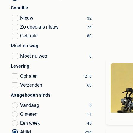
Conditie
Nieuw
32
Zo goed als nieuw
74
Gebruikt
80
Moet nu weg
Moet nu weg
0
Levering
Ophalen
216
Verzenden
63
Aangeboden sinds
Vandaag
5
Gisteren
11
Een week
45
Altijd
234