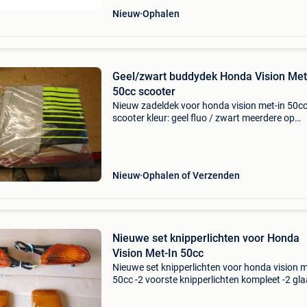
Nieuw
Ophalen
Geel/zwart buddydek Honda Vision Met-In
50cc scooter
Nieuw zadeldek voor honda vision met-in 50c
scooter kleur: geel fluo / zwart meerdere op
voorraad prijs is per stuk
Nieuw
Ophalen of Verzenden
Nieuwe set knipperlichten voor Honda
Vision Met-In 50cc
Nieuwe set knipperlichten voor honda vision m
50cc -2 voorste knipperlichten kompleet -2 gla
knipperlichten achter prijs is voor 1 set meerd
sets op voorraad