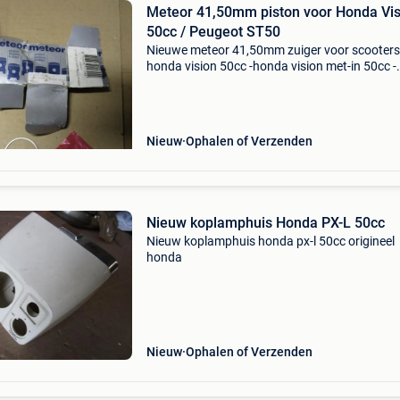
Meteor 41,50mm piston voor Honda Vis
50cc / Peugeot ST50
Nieuwe meteor 41,50mm zuiger voor scooters
honda vision 50cc -honda vision met-in 50cc -
peugeot st50 -peugeot rapido 50cc 2e overma
voor de originele / aftermarket 49cc cilinder
Nieuw
Ophalen of Verzenden
Nieuw koplamphuis Honda PX-L 50cc
Nieuw koplamphuis honda px-l 50cc origineel
honda
Nieuw
Ophalen of Verzenden