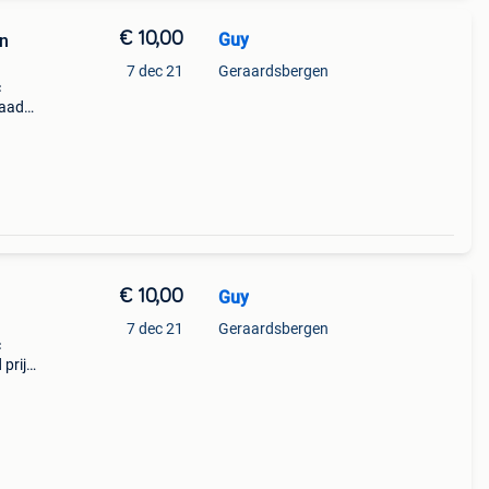
€ 10,00
Guy
on
7 dec 21
Geraardsbergen
c
raad
€ 10,00
Guy
7 dec 21
Geraardsbergen
c
 prijs