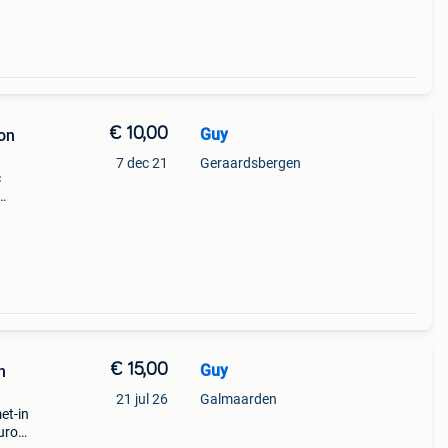
€ 10,00
Guy
on
7 dec 21
Geraardsbergen
c
€ 15,00
Guy
n
21 jul 26
Galmaarden
et-in
uro