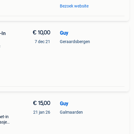
Bezoek website
€ 10,00
Guy
7 dec 21
Geraardsbergen
c
€ 15,00
Guy
21 jan 26
Galmaarden
et-in
asjes
ere