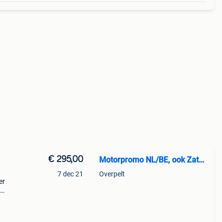
€ 295,00
Motorpromo NL/BE, ook Zaterdag
7 dec 21
Overpelt
er
d o