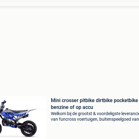
Mini crosser pitbike dirtbike pocketbike
benzine of op accu
Welkom bij de grootst & voordeligste leveranci
van funcross voertuigen, buitenspeelgoed van
belgie & nederland. Eigen import & direct naar
consument, u bespaart minimaal tot 40% altij