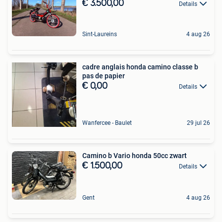
€ 3.500,00
Details
Sint-Laureins
4 aug 26
cadre anglais honda camino classe b
pas de papier
€ 0,00
Details
Wanfercee - Baulet
29 jul 26
Camino b Vario honda 50cc zwart
€ 1.500,00
Details
Gent
4 aug 26