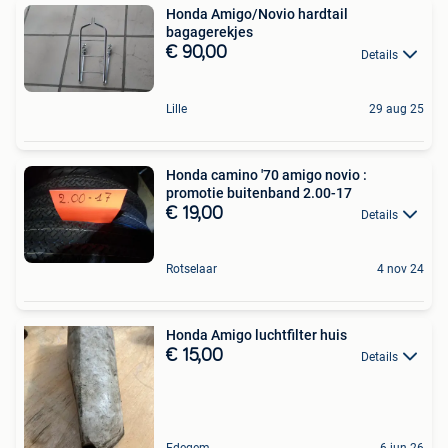
Honda Amigo/Novio hardtail
bagagerekjes
€ 90,00
Details
Lille
29 aug 25
Honda camino '70 amigo novio :
promotie buitenband 2.00-17
€ 19,00
Details
Rotselaar
4 nov 24
Honda Amigo luchtfilter huis
€ 15,00
Details
Edegem
6 jun 26