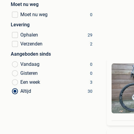
Moet nu weg
Moet nu weg
0
Levering
Ophalen
29
Verzenden
2
Aangeboden sinds
Vandaag
0
Gisteren
0
Een week
3
Altijd
30