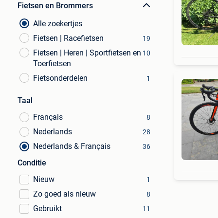
Fietsen en Brommers
Alle zoekertjes
Fietsen | Racefietsen
19
Fietsen | Heren | Sportfietsen en
10
Toerfietsen
Fietsonderdelen
1
Taal
Français
8
Nederlands
28
Nederlands & Français
36
Conditie
Nieuw
1
Zo goed als nieuw
8
Gebruikt
11