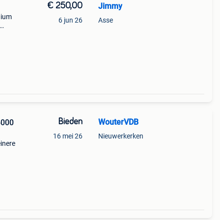
€ 250,00
Jimmy
nium
6 jun 26
Asse
de:
erust
Bieden
WouterVDB
6000
16 mei 26
Nieuwerkerken
einere