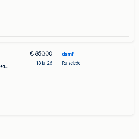
n
€ 850,00
dsmf
18 jul 26
Ruiselede
oed
t
en en