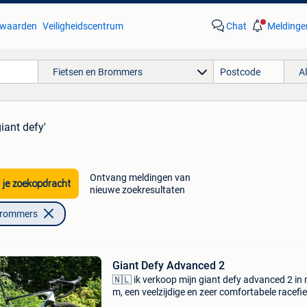
waarden
Veiligheidscentrum
Chat
Meldinge
Fietsen en Brommers
A
giant defy'
Ontvang meldingen van
 je zoekopdracht
nieuwe zoekresultaten
Brommers
Giant Defy Advanced 2
🇳🇱 ik verkoop mijn giant defy advanced 2 in
m, een veelzijdige en zeer comfortabele racefie
ideaal voor lange ritten, beklimmingen, endur