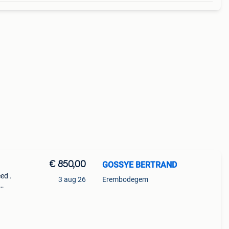
€ 850,00
GOSSYE BERTRAND
ed .
3 aug 26
Erembodegem
fiets
 van