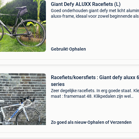
Giant Defy ALUXX Racefiets (L)
Goed onderhouden giant defy met licht alumi
aluxx-frame, ideaal voor zowel beginnende als
recreatieve wielrenners. Frame is volledig in or
geen barsten, geen schade, geen speling. Uitg
met
Gebruikt
Ophalen
Racefiets/koersfiets : Giant defy aluxx 
series
Zeer degelijke racefiets. In erg goede staat. Kl
maat : framemaat 48. Klikpedalen zijn wel
vervangen door gewone pedalen.
Zo goed als nieuw
Ophalen of Verzenden