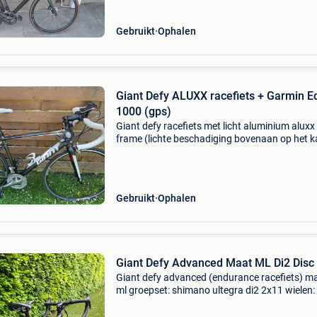
Gebruikt
Ophalen
Giant Defy ALUXX racefiets + Garmin E
1000 (gps)
Giant defy racefiets met licht aluminium aluxx
frame (lichte beschadiging bovenaan op het k
de opstaphoogte is 78 cm. Uitgerust met shi
tiagra. Wielgrootte is 25 inch. + Daarbij de ga
edg
Gebruikt
Ophalen
Giant Defy Advanced Maat ML Di2 Disc
Giant defy advanced (endurance racefiets) ma
ml groepset: shimano ultegra di2 2x11 wielen:
slr carbon wielen. Banden: vittoria corsa gra
2.0 Tubeless. Remmen: shimano disc brakes z