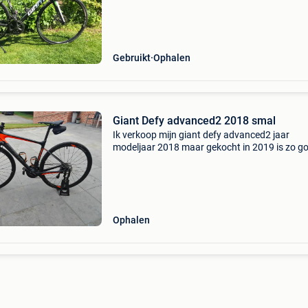
of regelmatige trainingen. ✅ Specificaties: gia
Gebruikt
Ophalen
Giant Defy advanced2 2018 smal
Ik verkoop mijn giant defy advanced2 jaar
modeljaar 2018 maar gekocht in 2019 is zo g
als nieuw amper 1000 km op de teller komt me
shimano 105 net een groot onderhoud gekreg
ook nieuwe banden
Ophalen