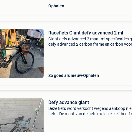
Ophalen
Racefiets Giant defy advanced 2 ml
Giant defy advanced 2 maat ml specificaties g
defy advanced 2 carbon frame en carbon voo
shimano 105 2x11 mechanische groepset sh
105 hydraulische schijfremmen giant slr tubel
ready c
Zo goed als nieuw
Ophalen
Defy advance giant
Deze fiets word verkocht wegens aankoop ni
fiets . De maat van de fiets m/l en ik zelf ben 
Is afgemonteerd met shimano 105 manueel
11speed ketting is vernieuwd met cassette .