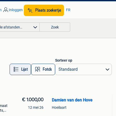
n
Inloggen
FR
Plaats zoekertje
lle afstanden…
Zoek
Sorteer op
Lijst
Foto’s
€ 1.000,00
Damien van den Hove
 maat
12 mei 26
Hoeilaart
ts,
ance