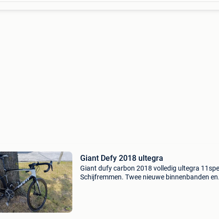
Giant Defy 2018 ultegra
Giant dufy carbon 2018 volledig ultegra 11spe
Schijfremmen. Twee nieuwe binnenbanden en
buitenbanden merk continental ultra sport .de 
heeft wel gebruiksporen. Voor 850 euro is die
u. Ik