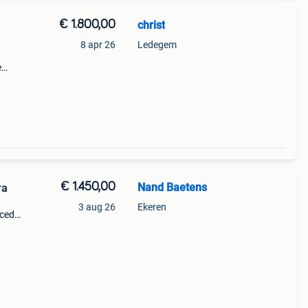
€ 1.800,00
christ
8 apr 26
Ledegem
e
le
bruik
€ 1.450,00
Nand Baetens
ra
3 aug 26
Ekeren
nced
elle