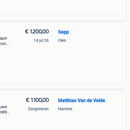
€ 1.200,00
Sepp
iant
14 jul 26
Olen
rvork
imano
ess
€ 1.100,00
Matthias Van de Velde
euwe
Eergisteren
Hamme
1m89.