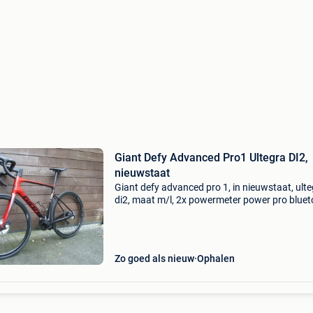
Giant Defy Advanced Pro1 Ultegra DI2,
nieuwstaat
Giant defy advanced pro 1, in nieuwstaat, ult
di2, maat m/l, 2x powermeter power pro bluet
boordcomputer neostrack met gps, wielen slr 
approach zadel, auto align zadelpen, klikpeda
Zo goed als nieuw
Ophalen