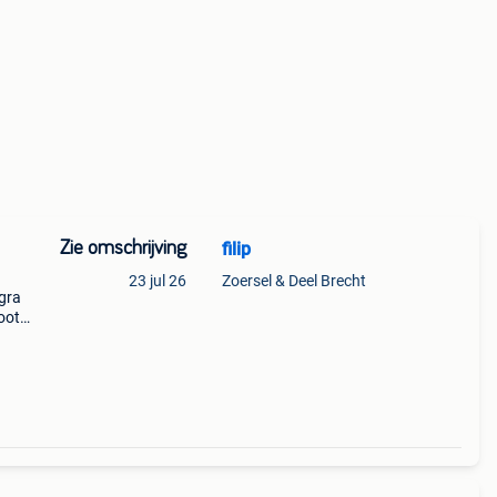
Zie omschrijving
filip
23 jul 26
Zoersel & Deel Brecht
egra
ooth,
one,
len sh