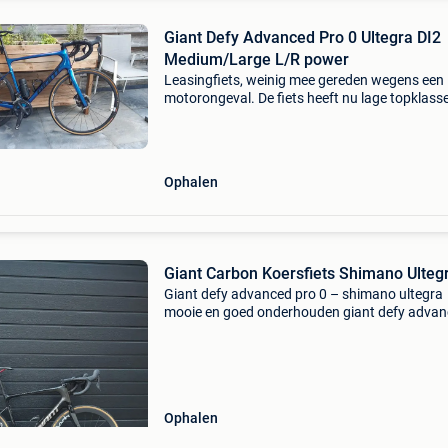
Giant Defy Advanced Pro 0 Ultegra DI2
Medium/Large L/R power
Leasingfiets, weinig mee gereden wegens een
motorongeval. De fiets heeft nu lage topklass
wielen met dt-swiss 240 naven i.p.v. De origine
350 naven met hookless velgen waar giant ge
van maakt
Ophalen
Giant Carbon Koersfiets Shimano Ulteg
Giant defy advanced pro 0 – shimano ultegra
mooie en goed onderhouden giant defy adva
pro 0 te koop. Dit is een comfortabele maar sn
carbon endurance racefiets, ideaal voor lange
ritten, gran
Ophalen