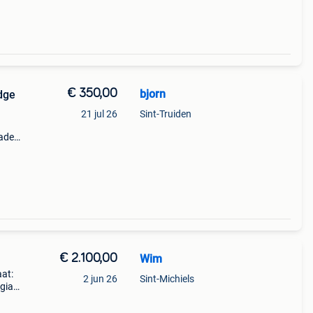
€ 350,00
bjorn
dge
21 jul 26
Sint-Truiden
ader)
mano
rmin
€ 2.100,00
Wim
at:
2 jun 26
Sint-Michiels
 giant
phene
adel: