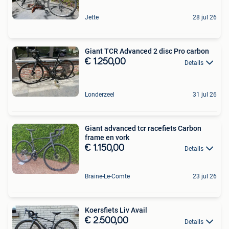
Jette
28 jul 26
Giant TCR Advanced 2 disc Pro carbon
€ 1.250,00
Details
Londerzeel
31 jul 26
Giant advanced tcr racefiets Carbon
frame en vork
€ 1.150,00
Details
Braine-Le-Comte
23 jul 26
Koersfiets Liv Avail
€ 2.500,00
Details