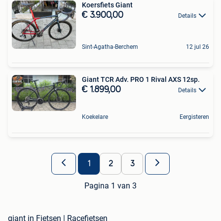
Koersfiets Giant
€ 3.900,00
Details
Sint-Agatha-Berchem
12 jul 26
Giant TCR Adv. PRO 1 Rival AXS 12sp.
€ 1.899,00
Details
Koekelare
Eergisteren
1
2
3
Pagina 1 van 3
giant in Fietsen | Racefietsen