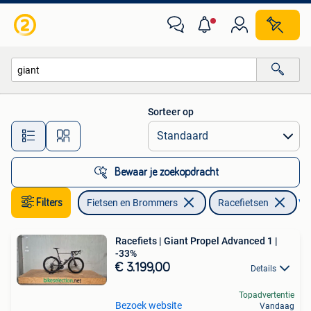
Fietsen | Racefietsen
Sorteer op
Alle afstanden…
Bewaar je zoekopdracht
Filters
Fietsen en Brommers
Racefietsen
Ver
Racefiets | Giant Propel Advanced 1 |
-33%
€ 3.199,00
Details
Topadvertentie
Bezoek website
Vandaag