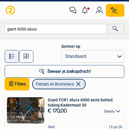
Fietsen en Brommers
Sorteer op
Alle afstanden…
Bewaar je zoekopdracht
Filters
Fietsen en Brommers
Giant FCR1 Alux̌x 6000 serie butted
tubing Kadermaat 50
€ 170,00
Details
Gent
13 jul 26