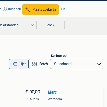
n
Inloggen
FR
Plaats zoekertje
lle afstanden…
Zoek
Sorteer op
Lijst
Foto’s
€ 90,00
Marc
5 aug 26
Waregem