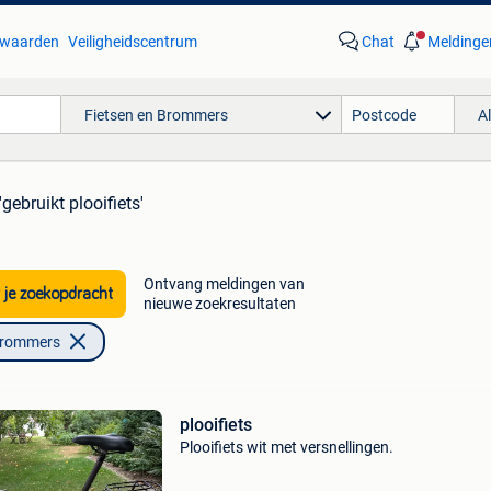
waarden
Veiligheidscentrum
Chat
Meldinge
Fietsen en Brommers
A
'gebruikt plooifiets'
Ontvang meldingen van
 je zoekopdracht
nieuwe zoekresultaten
Brommers
plooifiets
Plooifiets wit met versnellingen.