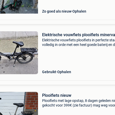
Zo goed als nieuw
Ophalen
Elektrische vouwfiets plooifiets minerv
Elektrische vouwfiets plooifiets in perfecte sta
volledig in orde met een heel goede baterij en 
originele lader je kan deze komen testen indien
gewenst
Gebruikt
Ophalen
Plooifiets nieuw
Plooifiets met lage opstap, 8 dagen geleden n
gekocht voor 399€ (zie factuur) mag weg voo
euro. Nog niet mee gereden. Ik heb nog een
plooifiets te koop van het merk dahon in mooi