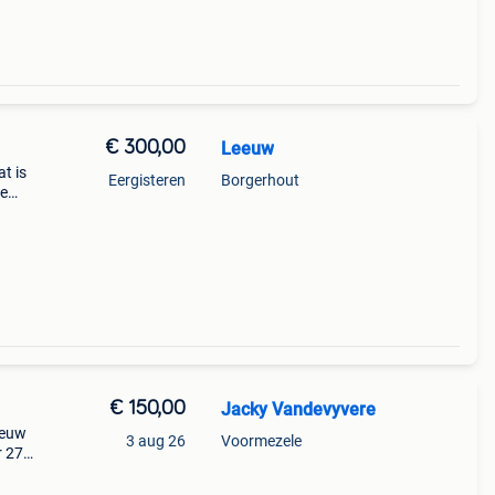
€ 300,00
Leeuw
a
at is
Eergisteren
Borgerhout
de
€ 150,00
Jacky Vandevyvere
ieuw
3 aug 26
Voormezele
r 270
e