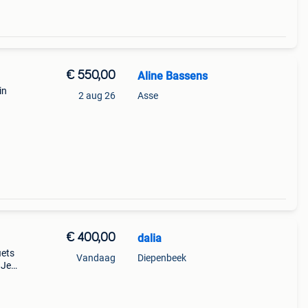
€ 550,00
Aline Bassens
in
2 aug 26
Asse
ano
€ 400,00
dalia
iets
Vandaag
Diepenbeek
 Je
kelijk