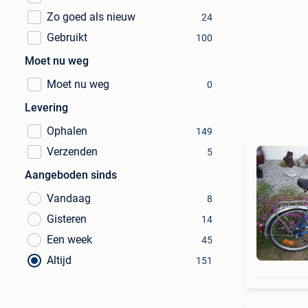
Zo goed als nieuw
24
Gebruikt
100
Moet nu weg
Moet nu weg
0
Levering
Ophalen
149
Verzenden
5
Aangeboden sinds
Vandaag
8
Gisteren
14
Een week
45
Altijd
151