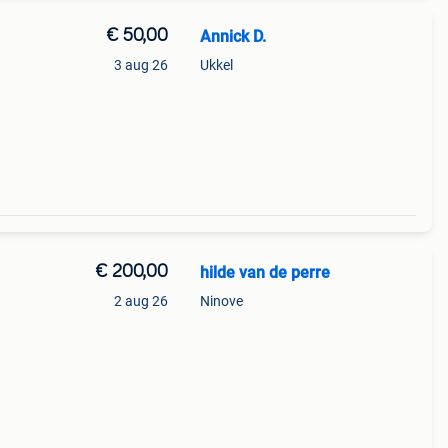
€ 50,00
Annick D.
3 aug 26
Ukkel
€ 200,00
hilde van de perre
2 aug 26
Ninove