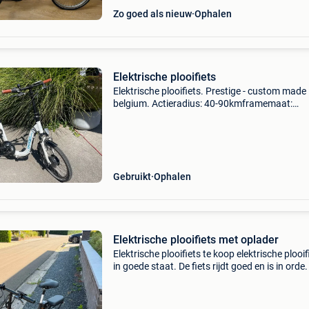
Zo goed als nieuw
Ophalen
Elektrische plooifiets
Elektrische plooifiets. Prestige - custom made 
belgium. Actieradius: 40-90kmframemaat:
plooifiets lage instapversnellingen: 5 vit shim
altusdisplay: lcd display
Gebruikt
Ophalen
Elektrische plooifiets met oplader
Elektrische plooifiets te koop elektrische plooif
in goede staat. De fiets rijdt goed en is in orde.
kan er ongeveer 40 tot 60 km mee rijden afhan
van het gebruik. Oplader is erbij. Hier