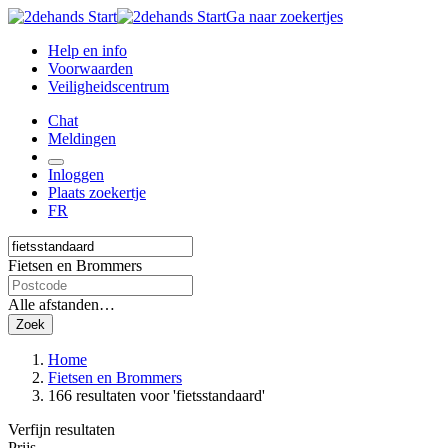
Ga naar zoekertjes
Help en info
Voorwaarden
Veiligheidscentrum
Chat
Meldingen
Inloggen
Plaats zoekertje
FR
Fietsen en Brommers
Alle afstanden…
Zoek
Home
Fietsen en Brommers
166 resultaten
voor 'fietsstandaard'
Verfijn resultaten
Prijs