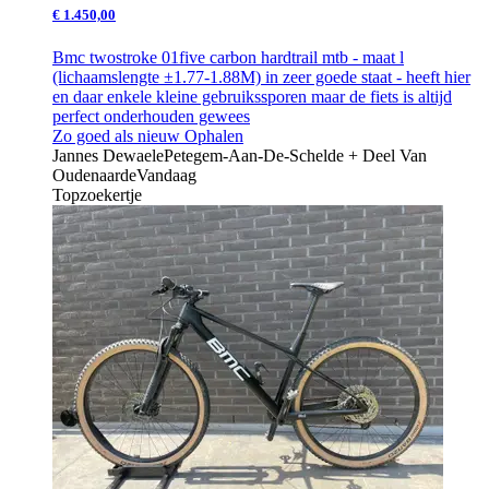
€ 1.450,00
Bmc twostroke 01five carbon hardtrail mtb - maat l
(lichaamslengte ±1.77-1.88M) in zeer goede staat - heeft hier
en daar enkele kleine gebruikssporen maar de fiets is altijd
perfect onderhouden gewees
Zo goed als nieuw
Ophalen
Jannes Dewaele
Petegem-Aan-De-Schelde + Deel Van
Oudenaarde
Vandaag
Topzoekertje