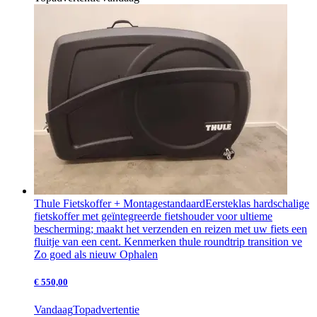
Thule Fietskoffer + Montagestandaard
Eersteklas hardschalige
fietskoffer met geïntegreerde fietshouder voor ultieme
bescherming; maakt het verzenden en reizen met uw fiets een
fluitje van een cent. Kenmerken thule roundtrip transition ve
Zo goed als nieuw
Ophalen
€ 550,00
Vandaag
Topadvertentie