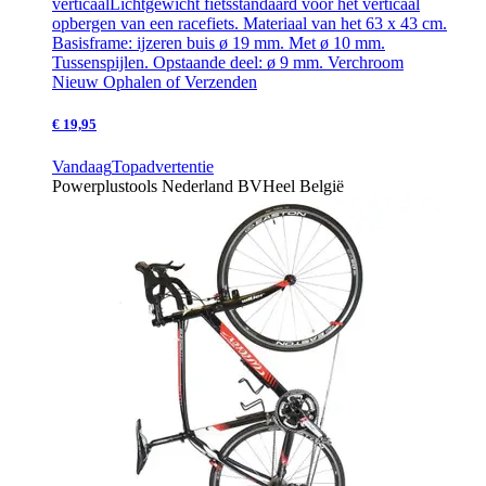
verticaal
Lichtgewicht fietsstandaard voor het verticaal
opbergen van een racefiets. Materiaal van het 63 x 43 cm.
Basisframe: ijzeren buis ø 19 mm. Met ø 10 mm.
Tussenspijlen. Opstaande deel: ø 9 mm. Verchroom
Nieuw
Ophalen of Verzenden
€ 19,95
Vandaag
Topadvertentie
Powerplustools Nederland BV
Heel België