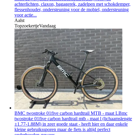
achterlichten, claxon, bagagerek, zadelpen met schokdemper,
flessenhouder, ondersteuning voor de mobiel, ondersteuning
voor actie...
Aalst
Topzoekertje
Vandaag
BMC twostroke 01five carbon hardtrail MTB - maat L
Bmc
twostroke 01five carbon hardtrail mtb - maat l (lichaamslengte
±1.77-1.88M) in zeer goede staat - heeft hier en daar enkele
kleine gebruikssporen maar de fiets is altijd perfect
onderhouden gewees