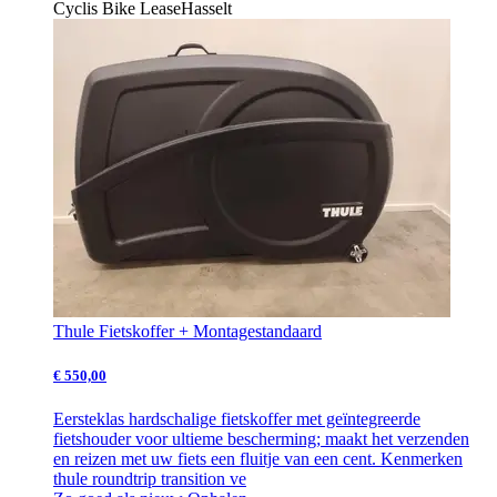
Cyclis Bike Lease
Hasselt
Thule Fietskoffer + Montagestandaard
€ 550,00
Eersteklas hardschalige fietskoffer met geïntegreerde
fietshouder voor ultieme bescherming; maakt het verzenden
en reizen met uw fiets een fluitje van een cent. Kenmerken
thule roundtrip transition ve