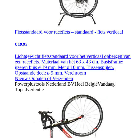
Fietsstandaard voor racefiets – standaard - fiets verticaal
€ 19,95
Lichtgewicht fietsstandaard voor het verticaal opbergen van
een racefiets. Materiaal van het 63 x 43 cm. Basisframe:
ijzeren buis ø 19 mm. Met ø 10 mm. Tussenspijlen.
Opstaande deel: ø 9 mm. Verchroom
Nieuw
Ophalen of Verzenden
Powerplustools Nederland BV
Heel België
Vandaag
Topadvertentie