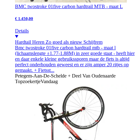
BMC twostroke 01five carbon hardtrail MTB - maat L
€ 1.450,00
Details
Hardtail
Heren
Zo goed als nieuw
Schijfrem
Bmc twostroke 01five carbon hardtrail mtb - maat l
(lichaamslengte ±1.77-1.88M) in zeer goede staat - heeft hier
en daar enkele kleine gebruikssporen maar de fiets is altijd
perfect onderhouden geweest en er zijn amper 20 ritjes op
gemaakt. + Fietsst...
Petegem-Aan-De-Schelde + Deel Van Oudenaarde
Topzoekertje
Vandaag