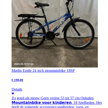
Marlin Emile 24 inch mountainbike 18SP
€ 190,00
Details
Zo goed als nieuw
Geen vering
53 tot 57 cm
Ophalen
𝗠𝗼𝘂𝗻𝘁𝗮𝗶𝗻𝗯𝗶𝗸𝗲 𝘃𝗼𝗼𝗿 𝗸𝗶𝗻𝗱𝗲𝗿𝗲𝗻. 18 Snelheden. Het
heeft de volgende accessoires:spatborden, voor- en