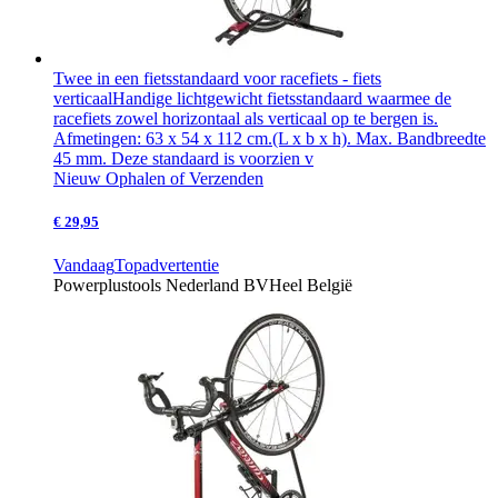
Twee in een fietsstandaard voor racefiets - fiets
verticaal
Handige lichtgewicht fietsstandaard waarmee de
racefiets zowel horizontaal als verticaal op te bergen is.
Afmetingen: 63 x 54 x 112 cm.(L x b x h). Max. Bandbreedte
45 mm. Deze standaard is voorzien v
Nieuw
Ophalen of Verzenden
€ 29,95
Vandaag
Topadvertentie
Powerplustools Nederland BV
Heel België