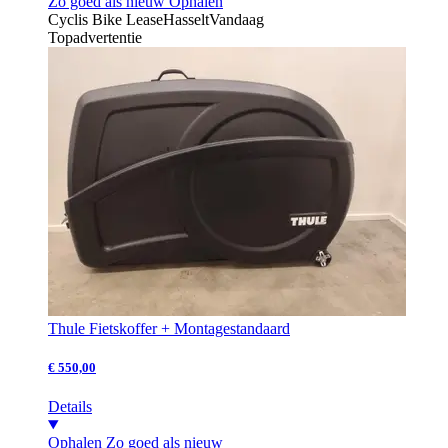
Zo goed als nieuw
Ophalen
Cyclis Bike Lease
Hasselt
Vandaag
Topadvertentie
Thule Fietskoffer + Montagestandaard
€ 550,00
Details
Ophalen
Zo goed als nieuw