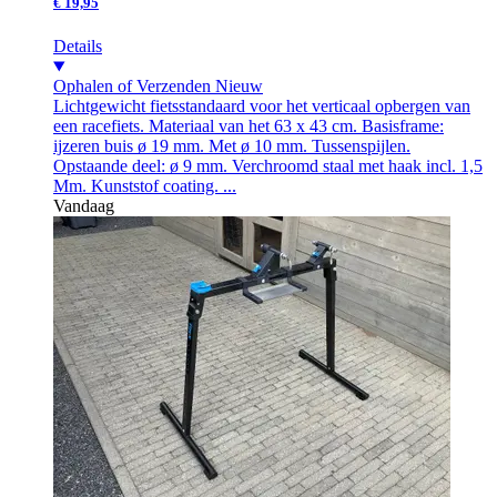
€ 19,95
Details
Ophalen of Verzenden
Nieuw
Lichtgewicht fietsstandaard voor het verticaal opbergen van
een racefiets. Materiaal van het 63 x 43 cm. Basisframe:
ijzeren buis ø 19 mm. Met ø 10 mm. Tussenspijlen.
Opstaande deel: ø 9 mm. Verchroomd staal met haak incl. 1,5
Mm. Kunststof coating. ...
Vandaag