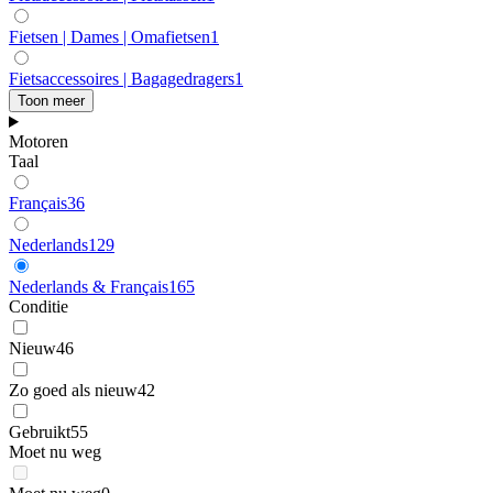
Fietsen | Dames | Omafietsen
1
Fietsaccessoires | Bagagedragers
1
Toon meer
Motoren
Taal
Français
36
Nederlands
129
Nederlands & Français
165
Conditie
Nieuw
46
Zo goed als nieuw
42
Gebruikt
55
Moet nu weg