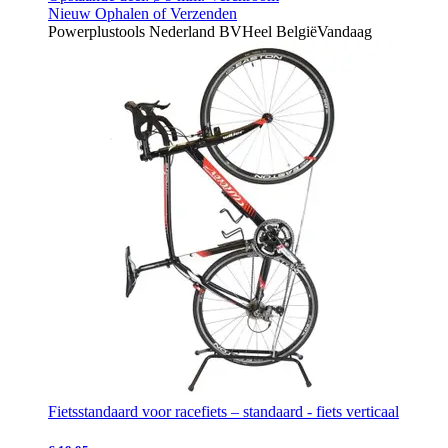
Nieuw
Ophalen of Verzenden
Powerplustools Nederland BV
Heel België
Vandaag
Fietsstandaard voor racefiets – standaard - fiets verticaal