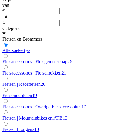
van
€
tot
€
Categorie
Fietsen en Brommers
Alle zoekertjes
Fietsaccessoires | Fietsgereedschap
26
Fietsaccessoires | Fietsenrekken
21
Fietsen | Racefietsen
20
Fietsonderdelen
19
Fietsaccessoires | Overige Fietsaccessoires
17
Fietsen | Mountainbikes en ATB
13
Fietsen | Jongens
10