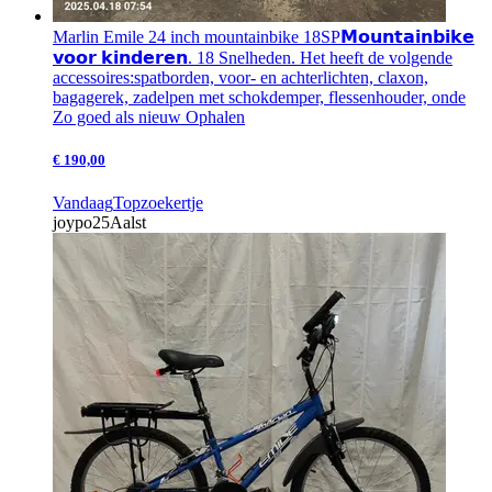
Marlin Emile 24 inch mountainbike 18SP
𝗠𝗼𝘂𝗻𝘁𝗮𝗶𝗻𝗯𝗶𝗸𝗲
𝘃𝗼𝗼𝗿 𝗸𝗶𝗻𝗱𝗲𝗿𝗲𝗻. 18 Snelheden. Het heeft de volgende
accessoires:spatborden, voor- en achterlichten, claxon,
bagagerek, zadelpen met schokdemper, flessenhouder, onde
Zo goed als nieuw
Ophalen
€ 190,00
Vandaag
Topzoekertje
joypo25
Aalst