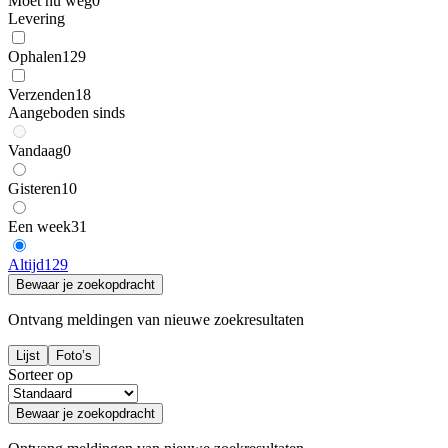
Moet nu weg
0
Levering
Ophalen
129
Verzenden
18
Aangeboden sinds
Vandaag
0
Gisteren
10
Een week
31
Altijd
129
Bewaar je zoekopdracht
Ontvang meldingen van nieuwe zoekresultaten
Lijst
Foto’s
Sorteer op
Bewaar je zoekopdracht