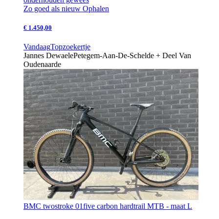
Zo goed als nieuw
Ophalen
€ 1.450,00
Vandaag
Topzoekertje
Jannes Dewaele
Petegem-Aan-De-Schelde + Deel Van
Oudenaarde
BMC twostroke 01five carbon hardtrail MTB - maat L