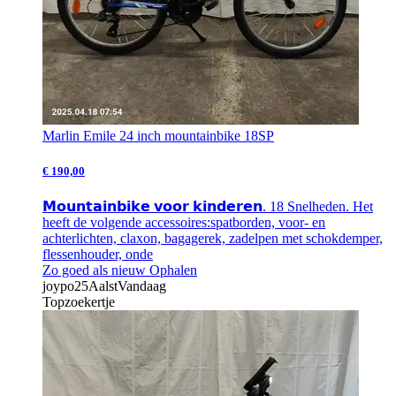
Marlin Emile 24 inch mountainbike 18SP
€ 190,00
𝗠𝗼𝘂𝗻𝘁𝗮𝗶𝗻𝗯𝗶𝗸𝗲 𝘃𝗼𝗼𝗿 𝗸𝗶𝗻𝗱𝗲𝗿𝗲𝗻. 18 Snelheden. Het
heeft de volgende accessoires:spatborden, voor- en
achterlichten, claxon, bagagerek, zadelpen met schokdemper,
flessenhouder, onde
Zo goed als nieuw
Ophalen
joypo25
Aalst
Vandaag
Topzoekertje