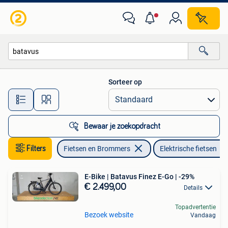
Elektrische fietsen
Sorteer op
Alle afstanden…
Bewaar je zoekopdracht
Filters
Fietsen en Brommers
Elektrische fietsen
E-Bike | Batavus Finez E-Go | -29%
€ 2.499,00
Details
Topadvertentie
Bezoek website
Vandaag