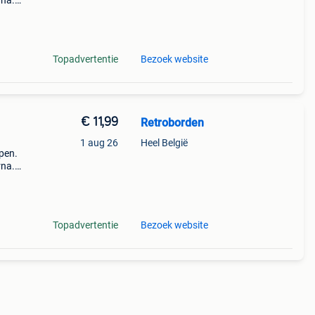
rna.
n
groot
Topadvertentie
Bezoek website
€ 11,99
Retroborden
1 aug 26
Heel België
open.
rna.
n
groot
Topadvertentie
Bezoek website