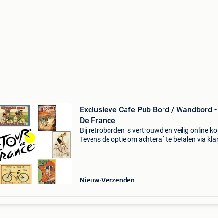
Exclusieve Cafe Pub Bord / Wandbord -
De France
Bij retroborden is vertrouwd en veilig online k
Tevens de optie om achteraf te betalen via kla
Voor 16:00u besteld is dezelfde dag verzonde
(maandag tot en met vrijdag). Heeft een zeer 
Nieuw
Verzenden