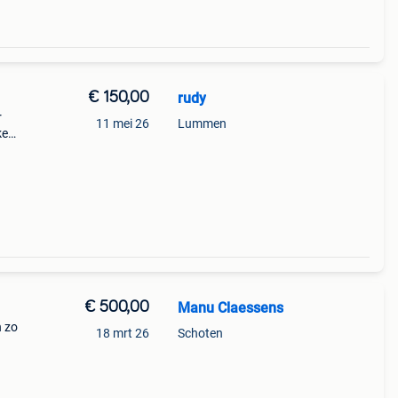
€ 150,00
rudy
r
11 mei 26
Lummen
ke
€ 500,00
Manu Claessens
n zo
18 mrt 26
Schoten