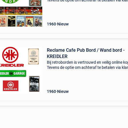
Tevens de optie om achteraf te betalen via kla
Voor 16:00u besteld is dezelfde dag verzonde
(maandag tot en met vrijdag). Heeft een zeer 
1960
Nieuw
Reclame Cafe Pub Bord / Wand bord -
KREIDLER
Bij retroborden is vertrouwd en veilig online k
Tevens de optie om achteraf te betalen via kla
Voor 16:00u besteld is dezelfde dag verzonde
(maandag tot en met vrijdag). Heeft een zeer 
1960
Nieuw