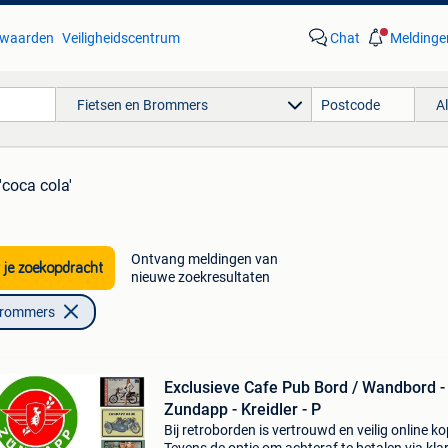
waarden
Veiligheidscentrum
Chat
Meldinge
Fietsen en Brommers
A
'coca cola'
Ontvang meldingen van
 je zoekopdracht
nieuwe zoekresultaten
Brommers
Exclusieve Cafe Pub Bord / Wandbord -
Zundapp - Kreidler - P
Bij retroborden is vertrouwd en veilig online k