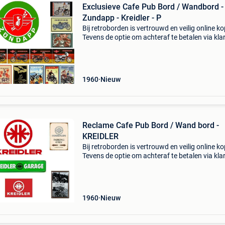
Exclusieve Cafe Pub Bord / Wandbord -
Zundapp - Kreidler - P
Bij retroborden is vertrouwd en veilig online k
Tevens de optie om achteraf te betalen via kla
Voor 16:00u besteld is dezelfde dag verzonde
(maandag tot en met vrijdag). Heeft een zeer 
1960
Nieuw
Reclame Cafe Pub Bord / Wand bord -
KREIDLER
Bij retroborden is vertrouwd en veilig online k
Tevens de optie om achteraf te betalen via kla
Voor 16:00u besteld is dezelfde dag verzonde
(maandag tot en met vrijdag). Heeft een zeer 
1960
Nieuw