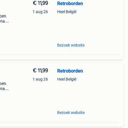
€ 11,99
Retroborden
1 aug 26
Heel België
open.
rna.
n
groot
Bezoek website
€ 11,99
Retroborden
1 aug 26
Heel België
open.
rna.
n
groot
Bezoek website