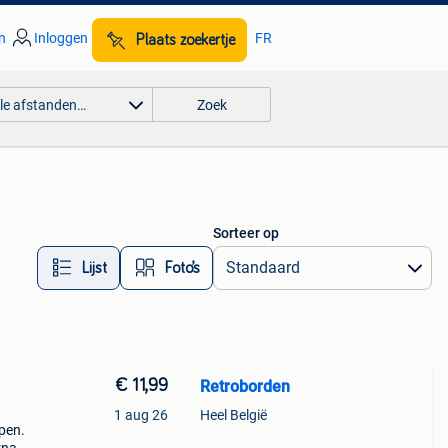
n
Inloggen
FR
Plaats zoekertje
lle afstanden…
Zoek
Sorteer op
Lijst
Foto’s
€ 11,99
Retroborden
1 aug 26
Heel België
open.