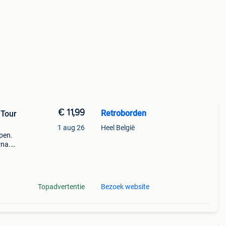
€ 11,99
Retroborden
 Tour
1 aug 26
Heel België
open.
rna.
n
groot
Topadvertentie
Bezoek website