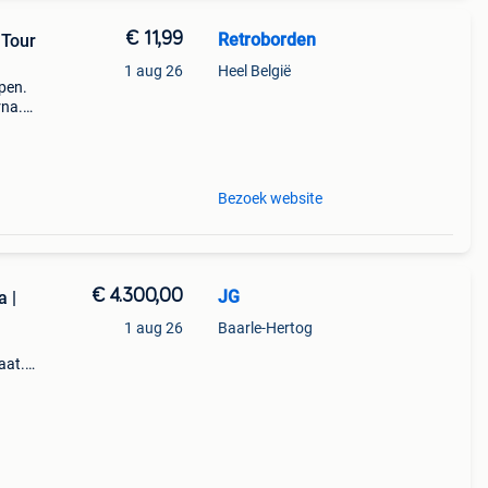
€ 11,99
Retroborden
 Tour
1 aug 26
Heel België
open.
rna.
n
groot
Bezoek website
€ 4.300,00
JG
 |
1 aug 26
Baarle-Hertog
aat.
 kan
ij ui