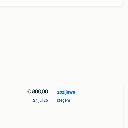
€ 800,00
zozijnwe
24 jul 26
Izegem