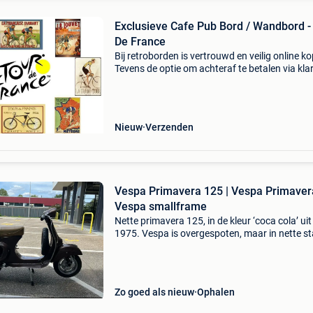
Exclusieve Cafe Pub Bord / Wandbord -
De France
Bij retroborden is vertrouwd en veilig online k
Tevens de optie om achteraf te betalen via kla
Voor 16:00u besteld is dezelfde dag verzonde
(maandag tot en met vrijdag). Heeft een zeer 
Nieuw
Verzenden
Vespa Primavera 125 | Vespa Primavera
Vespa smallframe
Nette primavera 125, in de kleur ‘coca cola’ uit
1975. Vespa is overgespoten, maar in nette st
Vespa heeft een geldig nl motor kenteken, dus
zo aangemeld worden in belgië. Qua motor, is h
Zo goed als nieuw
Ophalen