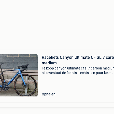
Racefiets Canyon Ultimate CF SL 7 car
medium
Te koop canyon ultimate cf sl 7 carbon mediu
nieuwestaat de fiets is slechts een paar keer
gebruikt en verkeert in uitstekende staat. Hij 
slechts 8 kg de aankoopfactuur is aanwezig
Ophalen