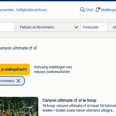
waarden
Veiligheidscentrum
Chat
Meldinge
Fietsen en Brommers
A
canyon ultimate cf sl'
Ontvang meldingen van
 je zoekopdracht
nieuwe zoekresultaten
Brommers
Canyon ultimate cf sl te koop
Te koop: canyon ultimate cf sl maat 54 fulcru
wielen-> bollen zoals nieuw shimano ultegra
velgremmen. Een echte klimfiets met zijn gewi