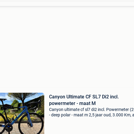
Canyon Ultimate CF SL7 Di2 incl.
powermeter - maat M
Canyon ultimate cf sl7 di2 incl. Powermeter (
- deep polar - maat m 2,5 jaar oud, 3.000 Km, a
binnen gestald en goed onderhouden, geen
valpartijen specificaties: - carbon frame - alu
w