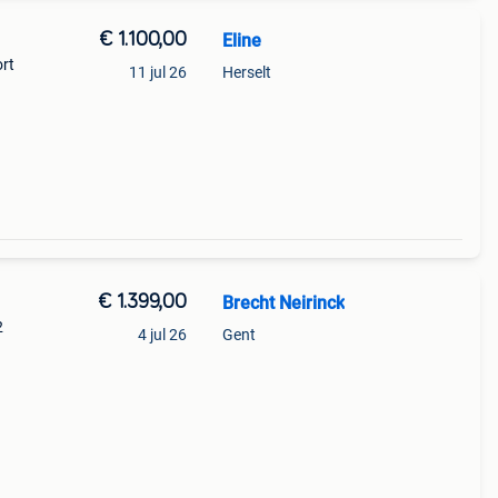
€ 1.100,00
Eline
ort
11 jul 26
Herselt
€ 1.399,00
Brecht Neirinck
2
4 jul 26
Gent