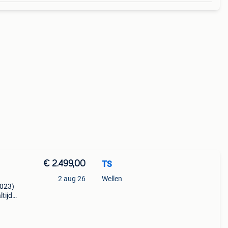
€ 2.499,00
TS
2 aug 26
Wellen
2023)
ltijd
minium