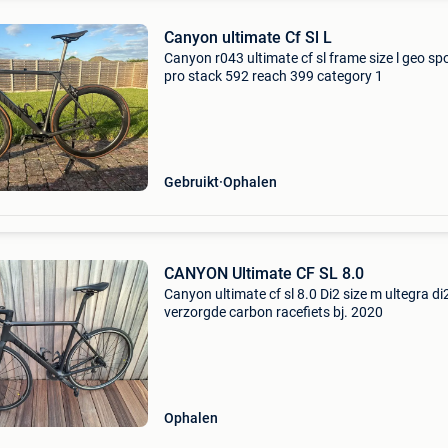
Canyon ultimate Cf Sl L
Canyon r043 ultimate cf sl frame size l geo sp
pro stack 592 reach 399 category 1
Gebruikt
Ophalen
CANYON Ultimate CF SL 8.0
Canyon ultimate cf sl 8.0 Di2 size m ultegra di
verzorgde carbon racefiets bj. 2020
Ophalen