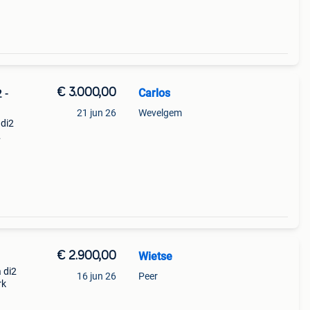
€ 3.000,00
Carlos
 -
21 jun 26
Wevelgem
 di2
€ 2.900,00
Wietse
a di2
16 jun 26
Peer
rk