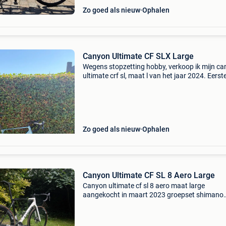
Zo goed als nieuw
Ophalen
Canyon Ultimate CF SLX Large
Wegens stopzetting hobby, verkoop ik mijn c
ultimate crf sl, maat l van het jaar 2024. Eerst
eigenaar. Sram force etap zipp 303 wielen met
vermogenmeter drinkbushouders en garmin 
inclusief
Zo goed als nieuw
Ophalen
Canyon Ultimate CF SL 8 Aero Large
Canyon ultimate cf sl 8 aero maat large
aangekocht in maart 2023 groepset shimano
ultegra di2 banden continental grand prix 500
altijd goed onderhouden bij erkende canyon p
+- 15.000 Gereden ki