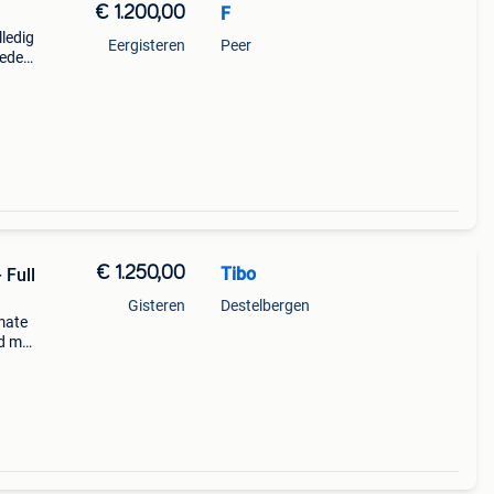
€ 1.200,00
F
lledig
Eergisteren
Peer
oede
, te
€ 1.250,00
Tibo
 Full
Gisteren
Destelbergen
mate
jd met