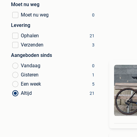
Moet nu weg
Moet nu weg
0
Levering
Ophalen
21
Verzenden
3
Aangeboden sinds
Vandaag
0
Gisteren
1
Een week
5
Altijd
21