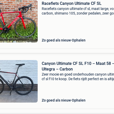
Racefiets Canyon Ultimate CF SL
Racefiets canyon ultimate cf sl, maat large, vo
carbon, shimano 105, zonder pedalen, zeer g
staat, heeft grotendeels binnen op de rollen
gefietst, doe een goed bod en hij kan van u zijn
Zo goed als nieuw
Ophalen
Canyon Ultimate CF SL F10 – Maat 58 –
Ultegra – Carbon
Zeer mooie en goed onderhouden canyon ulti
cf sl f10 te koop. De fiets rijdt perfect en is alti
zorg onderhouden. Specificaties: • ✔️ canyon
ultimate cf sl f10 carbon frame • ✔️ fr
Zo goed als nieuw
Ophalen