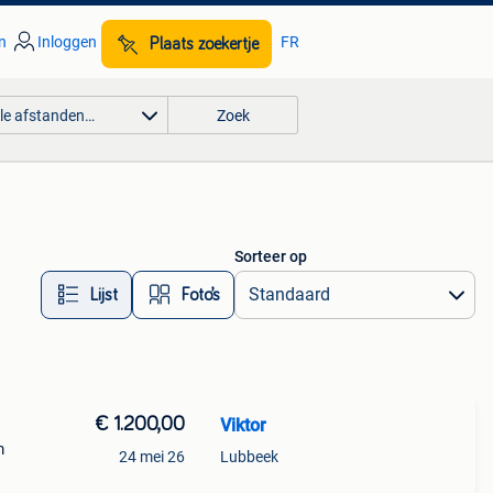
n
Inloggen
FR
Plaats zoekertje
lle afstanden…
Zoek
Sorteer op
Lijst
Foto’s
€ 1.200,00
Viktor
m
24 mei 26
Lubbeek
cht