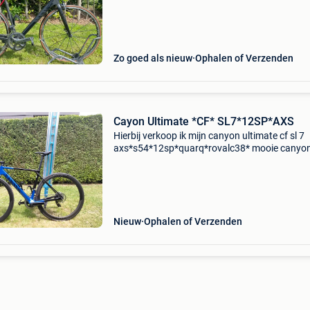
van 7,5 kg altijd goed onderhouden, nooit
problemen mee g
Zo goed als nieuw
Ophalen of Verzenden
Cayon Ultimate *CF* SL7*12SP*AXS
Hierbij verkoop ik mijn canyon ultimate cf sl 7
axs*s54*12sp*quarq*rovalc38* mooie canyo
ultimate in amper gebruikte topstaat. Deze is
voorzien van een aerodynamisch,lichtgewichte
carbon frame
Nieuw
Ophalen of Verzenden