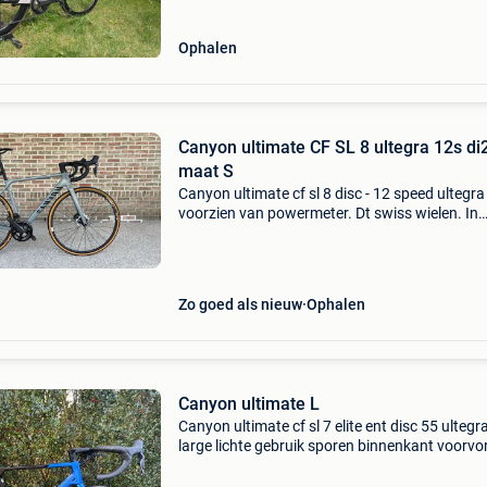
Ophalen
Canyon ultimate CF SL 8 ultegra 12s di2
maat S
Canyon ultimate cf sl 8 disc - 12 speed ultegra
voorzien van powermeter. Dt swiss wielen. In
perfecte staat weinig kilometers. Altijd goed
onderhouden geweest. Staat is 9/10.
Zo goed als nieuw
Ophalen
Canyon ultimate L
Canyon ultimate cf sl 7 elite ent disc 55 ultegr
large lichte gebruik sporen binnenkant voorvo