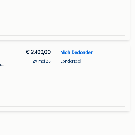
€ 2.499,00
Nioh Dedonder
29 mei 26
Londerzeel
n
 cf sl