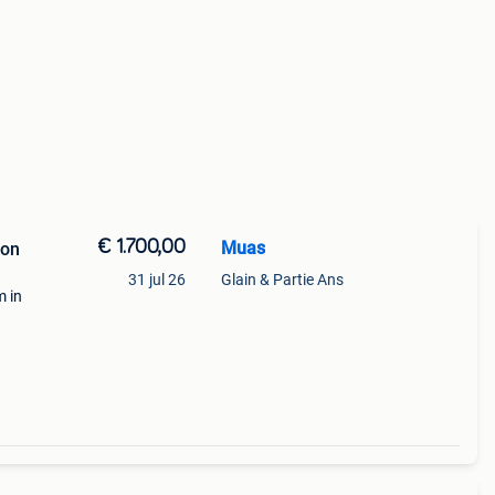
€ 1.700,00
Muas
bon
31 jul 26
Glain & Partie Ans
m in
weegt