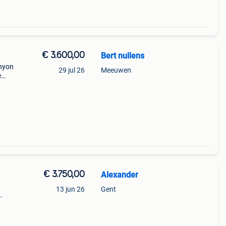
€ 3.600,00
Bert nullens
anyon
29 jul 26
Meeuwen
e
mount
€ 3.750,00
Alexander
13 jun 26
Gent
0
artner