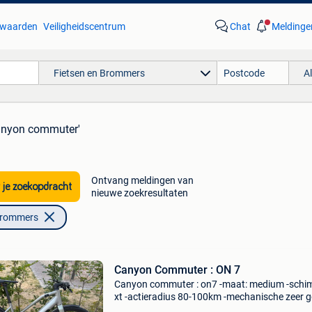
waarden
Veiligheidscentrum
Chat
Meldinge
Fietsen en Brommers
A
anyon commuter'
Ontvang meldingen van
 je zoekopdracht
nieuwe zoekresultaten
Brommers
Canyon Commuter : ON 7
Canyon commuter : on7 -maat: medium -sch
xt -actieradius 80-100km -mechanische zeer 
staat -nieuwe banden -fiets heeft hier en daar