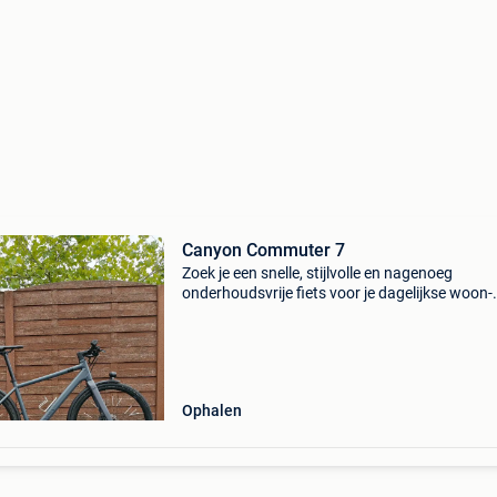
Canyon Commuter 7
Zoek je een snelle, stijlvolle en nagenoeg
onderhoudsvrije fiets voor je dagelijkse woon-
werkverkeer of ritten door de stad? Deze can
commuter 7 (modeljaar 2021) in de prachtige,
matte kleur anchor
Ophalen