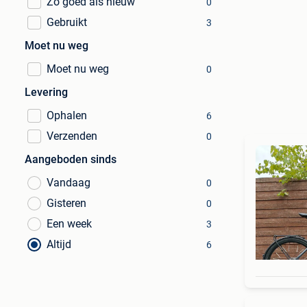
Zo goed als nieuw
0
Gebruikt
3
Moet nu weg
Moet nu weg
0
Levering
Ophalen
6
Verzenden
0
Aangeboden sinds
Vandaag
0
Gisteren
0
Een week
3
Altijd
6