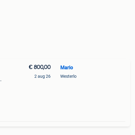
€ 800,00
Mario
2 aug 26
Westerlo
yon