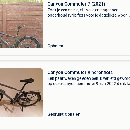
Canyon Commuter 7 (2021)
Zoek je een snelle, stijlvolle en nagenoeg
onderhoudsvrije fiets voor je dagelijkse woon-
werkverkeer of ritten door de stad? Deze can
commuter 7 (modeljaar 2021) in de prachtige,
matte kleur anchor
Ophalen
Canyon Commuter 9 herenfiets
Een paar weken geleden ben ik verliefd gewor
op deze canyon commuter 9 van 2022 die ik k
op 2dehands van de 1e eigenaar. Helaas moet
vandaag toegeven dat de zitpositie te sportief 
voor mi
Gebruikt
Ophalen