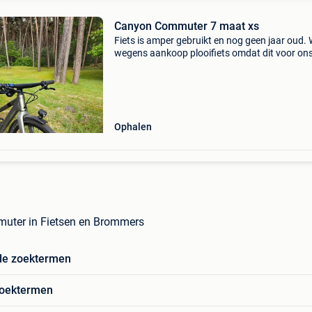
Canyon Commuter 7 maat xs
Fiets is amper gebruikt en nog geen jaar oud.
wegens aankoop plooifiets omdat dit voor on
praktischer is met de mobilhome garage. Mijn
vriendin is 1m60.
Ophalen
uter in Fietsen en Brommers
de zoektermen
zoektermen