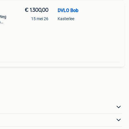
€ 1.300,00
DVLO Bob
 Weg
15 mei 26
Kasterlee
s