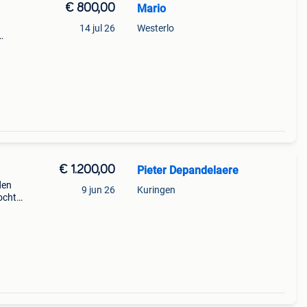
€ 800,00
Mario
14 jul 26
Westerlo
yon
€ 1.200,00
Pieter Depandelaere
den
9 jun 26
Kuringen
ocht
 ik
is