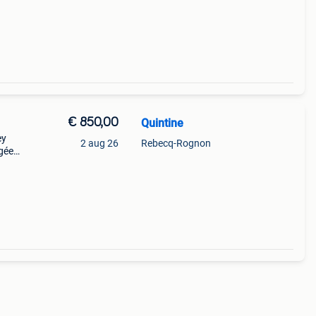
€ 850,00
Quintine
ey
2 aug 26
Rebecq-Rognon
gée
 2
ain