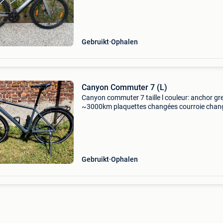
lakschade ,maar doet wat hij moet doen.
Gebruikt
Ophalen
Canyon Commuter 7 (L)
Canyon commuter 7 taille l couleur: anchor gr
~3000km plaquettes changées courroie chan
huile de transmission de l&#39;alfine changée
fois cadre canyon u022 commuter un vélo urb
en alumi
Gebruikt
Ophalen