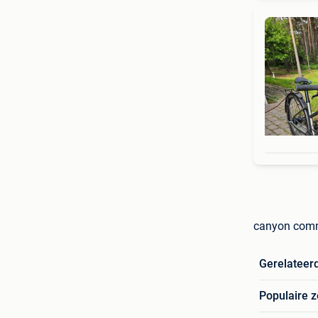
canyon comm
Gerelateer
Populaire 