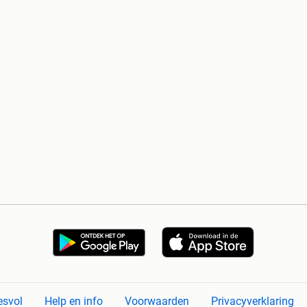
esvol
Help en info
Voorwaarden
Privacyverklaring