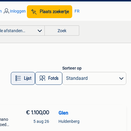
n
Inloggen
FR
Plaats zoekertje
lle afstanden…
Zoek
Sorteer op
Lijst
Foto’s
€ 1.100,00
Glen
imano
5 aug 26
Huldenberg
goede
 wat