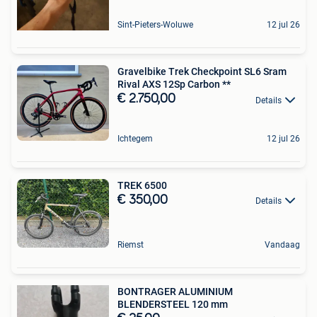
Sint-Pieters-Woluwe
12 jul 26
Gravelbike Trek Checkpoint SL6 Sram
Rival AXS 12Sp Carbon **
€ 2.750,00
Details
Ichtegem
12 jul 26
TREK 6500
€ 350,00
Details
Riemst
Vandaag
BONTRAGER ALUMINIUM
BLENDERSTEEL 120 mm