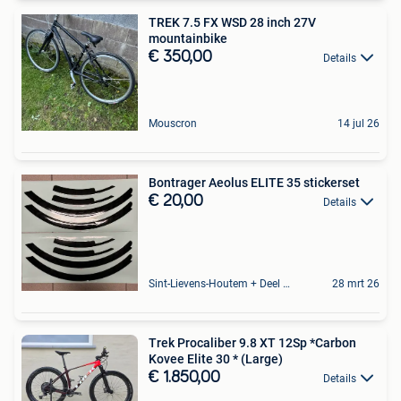
TREK 7.5 FX WSD 28 inch 27V
mountainbike
€ 350,00
Details
Mouscron
14 jul 26
Bontrager Aeolus ELITE 35 stickerset
€ 20,00
Details
Sint-Lievens-Houtem + Deel Oombergen
28 mrt 26
Trek Procaliber 9.8 XT 12Sp *Carbon
Kovee Elite 30 * (Large)
€ 1.850,00
Details