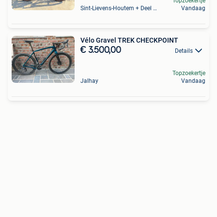
Topzoekertje
Sint-Lievens-Houtem + Deel Oombergen
Vandaag
Vélo Gravel TREK CHECKPOINT
€ 3.500,00
Details
Topzoekertje
Jalhay
Vandaag