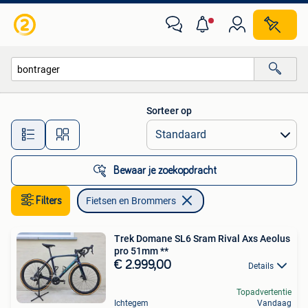
Fietsen en Brommers
Sorteer op
Alle afstanden…
Bewaar je zoekopdracht
Filters
Fietsen en Brommers
Trek Domane SL6 Sram Rival Axs Aeolus
pro 51mm **
€ 2.999,00
Details
Topadvertentie
Ichtegem
Vandaag