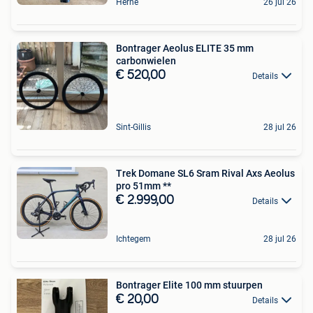
Herne
26 jul 26
Bontrager Aeolus ELITE 35 mm
carbonwielen
€ 520,00
Details
Sint-Gillis
28 jul 26
Trek Domane SL6 Sram Rival Axs Aeolus
pro 51mm **
€ 2.999,00
Details
Ichtegem
28 jul 26
Bontrager Elite 100 mm stuurpen
€ 20,00
Details