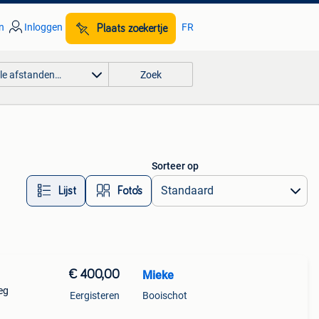
n
Inloggen
FR
Plaats zoekertje
lle afstanden…
Zoek
Sorteer op
Lijst
Foto’s
€ 400,00
Mieke
eg
Eergisteren
Booischot