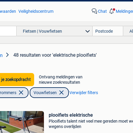
waarden
Veiligheidscentrum
Chat
Meldinge
Fietsen | Vouwfietsen
A
48 resultaten
voor 'elektrische plooifiets'
en
Ontvang meldingen van
 je zoekopdracht
nieuwe zoekresultaten
Brommers
Vouwfietsen
Verwijder filters
plooifiets elektrische
Plooifiets talent niet veel mee gereden moet w
wegens overlijden