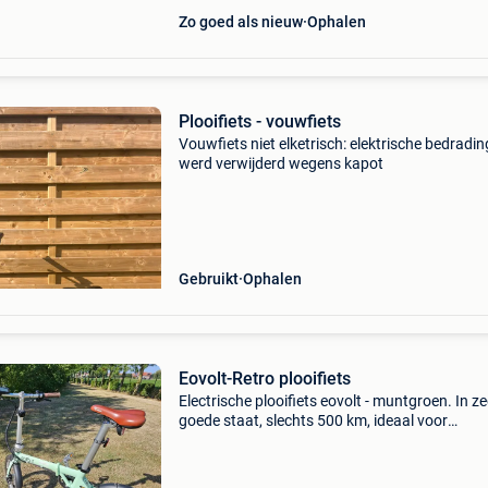
Zo goed als nieuw
Ophalen
Plooifiets - vouwfiets
Vouwfiets niet elketrisch: elektrische bedradin
werd verwijderd wegens kapot
Gebruikt
Ophalen
Eovolt-Retro plooifiets
Electrische plooifiets eovolt - muntgroen. In ze
goede staat, slechts 500 km, ideaal voor
stadsverkeer of trein/woon/werkverkeer. 25 K
16" wielen batterij 250 wh alarm bevestigd enk
afha