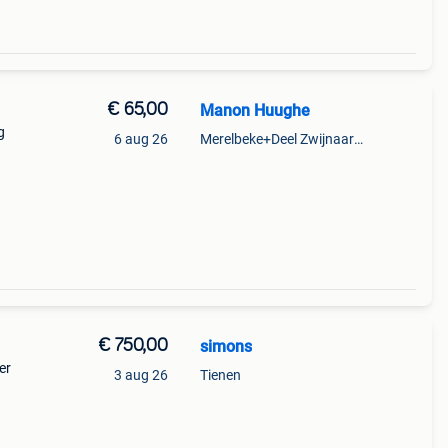
€ 65,00
Manon Huughe
g
6 aug 26
Merelbeke+Deel Zwijnaarde
€ 750,00
simons
er
3 aug 26
Tienen
m/h -
el