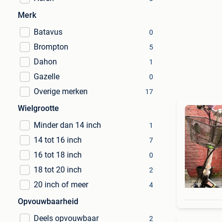
Merk
Batavus
0
Brompton
5
Dahon
1
Gazelle
0
Overige merken
17
Wielgrootte
Minder dan 14 inch
1
14 tot 16 inch
7
16 tot 18 inch
0
18 tot 20 inch
2
20 inch of meer
4
Opvouwbaarheid
Deels opvouwbaar
2