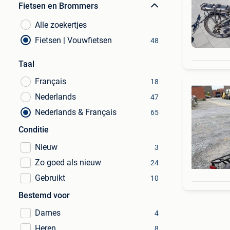
Fietsen en Brommers
Alle zoekertjes
Fietsen | Vouwfietsen
48
Taal
Français
18
Nederlands
47
Nederlands & Français
65
Conditie
Nieuw
3
Zo goed als nieuw
24
Gebruikt
10
Bestemd voor
Dames
4
Heren
8