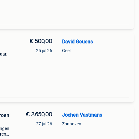
€ 500,00
David Geuens
25 jul 26
Geel
baar.
€ 2.650,00
Jochen Vastmans
groen
27 jul 26
Zonhoven
ingen
eren