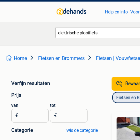
Help en info
Voor
Home
Fietsen en Brommers
Fietsen | Vouwfiets
Verfijn resultaten
Bewaar
Prijs
Fietsen en 
van
tot
€
€
Categorie
Wis de categorie