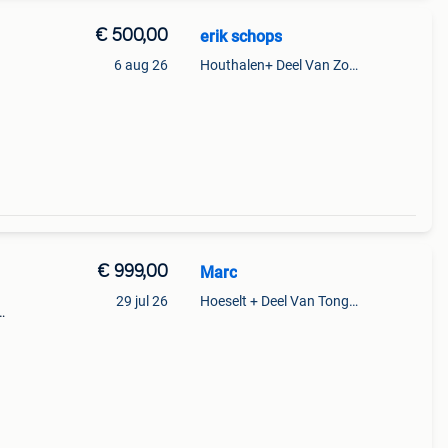
€ 500,00
erik schops
6 aug 26
Houthalen+ Deel Van Zonhoven En Zolder
€ 999,00
Marc
29 jul 26
Hoeselt + Deel Van Tongeren
ingen
goede