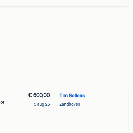
€ 600,00
Tim Bellens
oor
5 aug 26
Zandhoven