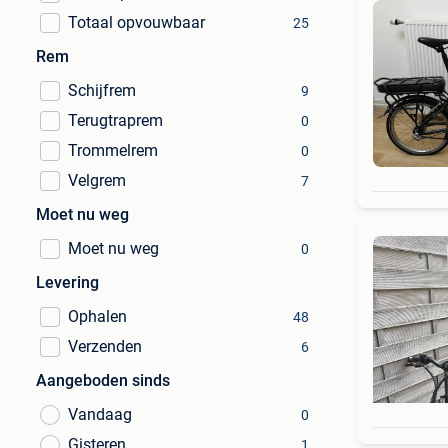
Totaal opvouwbaar
25
Rem
Schijfrem
9
Terugtraprem
0
Trommelrem
0
Velgrem
7
Moet nu weg
Moet nu weg
0
Levering
Ophalen
48
Verzenden
6
Aangeboden sinds
Vandaag
0
Gisteren
1