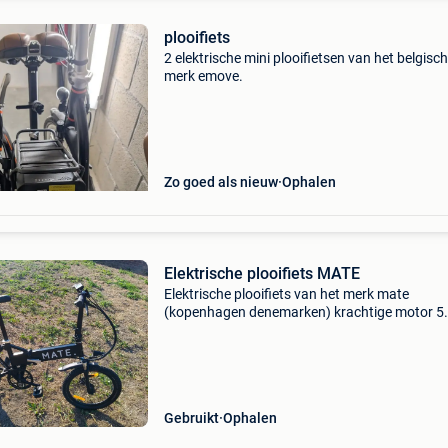
plooifiets
2 elektrische mini plooifietsen van het belgisch
merk emove.
Zo goed als nieuw
Ophalen
Elektrische plooifiets MATE
Elektrische plooifiets van het merk mate
(kopenhagen denemarken) krachtige motor 5
ondersteuningen duimgas 7 shimano versnell
schijfremmen actieradius tot 80 kilometer in 
staat
Gebruikt
Ophalen