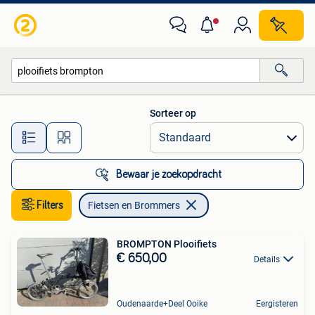
Fietsen en Brommers
Sorteer op
Alle afstanden…
Bewaar je zoekopdracht
Filters
Fietsen en Brommers
BROMPTON Plooifiets
€ 650,00
Details
Oudenaarde+Deel Ooike
Eergisteren