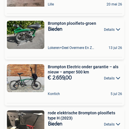
Lille
20 mei 26
Brompton plooifiets-groen
Bieden
Details
Lokeren+Deel Overmere En Zele
13 jul 26
Brompton Electric onder garantie – als
nieuw – amper 500 km
€ 2.659,00
Details
Kontich
5 jul 26
rode elektrische Brompton-plooifiets
type H (2023)
Bieden
Details