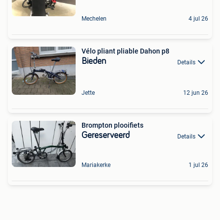
Mechelen
4 jul 26
Vélo pliant pliable Dahon p8
Bieden
Details
Jette
12 jun 26
Brompton plooifiets
Gereserveerd
Details
Mariakerke
1 jul 26