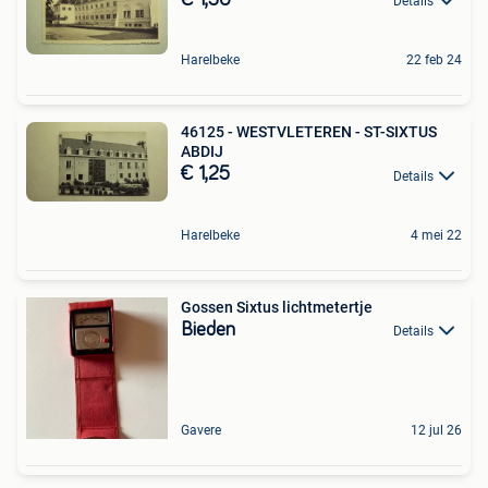
Details
Harelbeke
22 feb 24
46125 - WESTVLETEREN - ST-SIXTUS
ABDIJ
€ 1,25
Details
Harelbeke
4 mei 22
Gossen Sixtus lichtmetertje
Bieden
Details
Gavere
12 jul 26