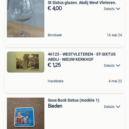
St Sixtus glazen. Abdij West Vleteren.
€ 4,00
Details
Borsbeek
16 sep 24
46123 - WESTVLETEREN - ST-SIXTUS
ABDIJ - NIEUW KERKHOF
€ 1,25
Details
Harelbeke
4 mei 22
Sous Bock Sixtus (modèle 1)
Bieden
Details