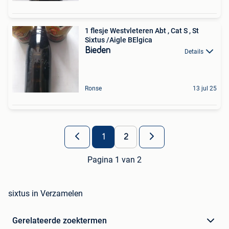
1 flesje Westvleteren Abt , Cat S , St
Sixtus /Aigle BElgica
Bieden
Details
Ronse
13 jul 25
1
2
Pagina 1 van 2
sixtus in Verzamelen
Gerelateerde zoektermen