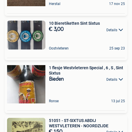
Herstal
17 nov 25
10 Bieretiketten Sint Sixtus
€ 3,00
Details
Oostvleteren
25 sep 23
1 flesje Westvleteren Special , 6 , S , Sint
Sixtus
Bieden
Details
Ronse
13 jul 25
51051 - ST-SIXTUS ABDIJ
WESTVLETEREN - NOORDZIJDE
€ 1,50