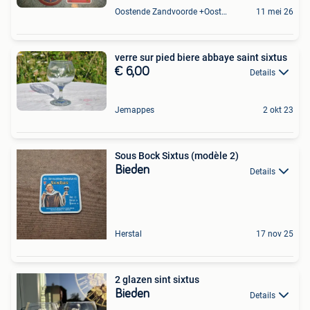
Oostende Zandvoorde +Oostende
11 mei 26
verre sur pied biere abbaye saint sixtus
€ 6,00
Details
Jemappes
2 okt 23
Sous Bock Sixtus (modèle 2)
Bieden
Details
Herstal
17 nov 25
2 glazen sint sixtus
Bieden
Details