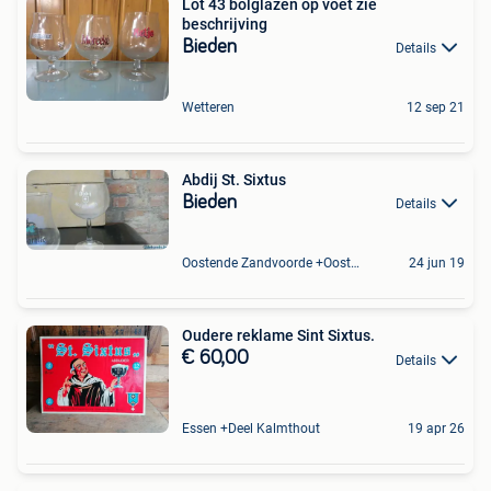
Lot 43 bolglazen op voet zie
beschrijving
Bieden
Details
Wetteren
12 sep 21
Abdij St. Sixtus
Bieden
Details
Oostende Zandvoorde +Oostende
24 jun 19
Oudere reklame Sint Sixtus.
€ 60,00
Details
Essen +Deel Kalmthout
19 apr 26