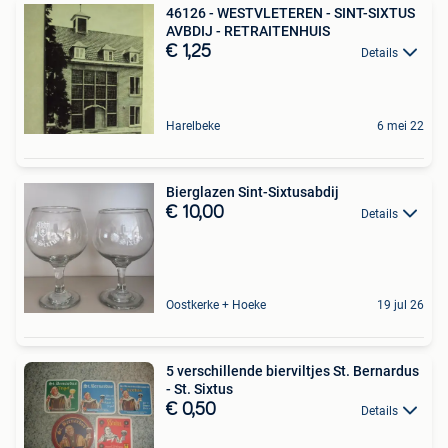
46126 - WESTVLETEREN - SINT-SIXTUS
AVBDIJ - RETRAITENHUIS
€ 1,25
Details
Harelbeke
6 mei 22
Bierglazen Sint-Sixtusabdij
€ 10,00
Details
Oostkerke + Hoeke
19 jul 26
5 verschillende bierviltjes St. Bernardus
- St. Sixtus
€ 0,50
Details