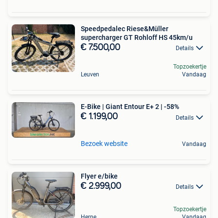
Speedpedalec Riese&Müller
supercharger GT Rohloff HS 45km/u
€ 7.500,00
Details
Topzoekertje
Leuven
Vandaag
E-Bike | Giant Entour E+ 2 | -58%
€ 1.199,00
Details
Bezoek website
Vandaag
Flyer e/bike
€ 2.999,00
Details
Topzoekertje
Herne
Vandaag