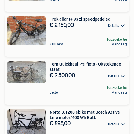
Trek allant+ 9s xl speedpedelec
€ 2.150,00
Details
Topzoekertje
Kruisem
Vandaag
Tern Quickhaul P5i fiets - Uitstekende
staat
€ 2.500,00
Details
Topzoekertje
Jette
Vandaag
Norta B.1200 ebike met Bosch Active
Line motor/400 Wh Batt.
€ 895,00
Details