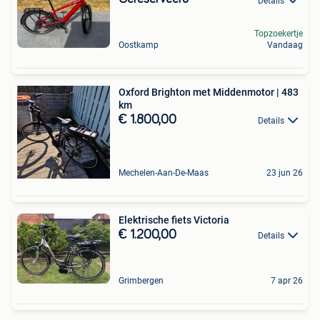
Details
Topzoekertje
Oostkamp
Vandaag
Oxford Brighton met Middenmotor | 483
km
€ 1.800,00
Details
Mechelen-Aan-De-Maas
23 jun 26
Elektrische fiets Victoria
€ 1.200,00
Details
Grimbergen
7 apr 26