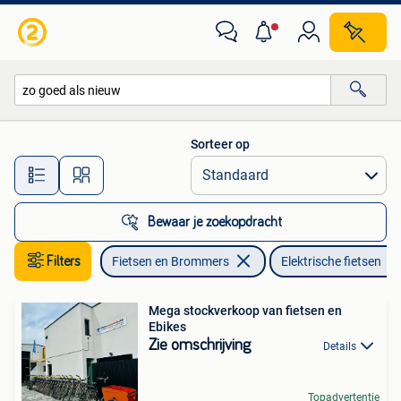
Elektrische fietsen
Sorteer op
Alle afstanden…
Bewaar je zoekopdracht
Filters
Fietsen en Brommers
Elektrische fietsen
Mega stockverkoop van fietsen en
Ebikes
Zie omschrijving
Details
Topadvertentie