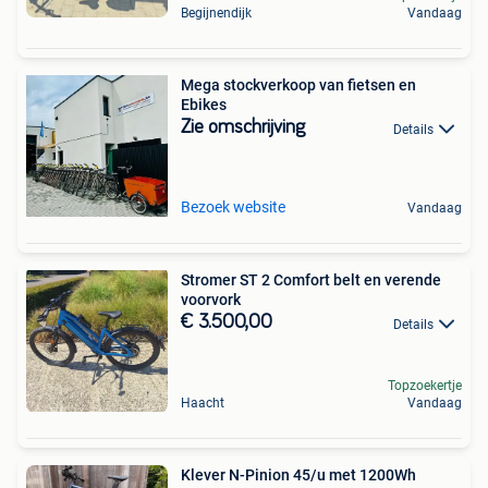
Begijnendijk
Vandaag
Mega stockverkoop van fietsen en
Ebikes
Zie omschrijving
Details
Bezoek website
Vandaag
Stromer ST 2 Comfort belt en verende
voorvork
€ 3.500,00
Details
Topzoekertje
Haacht
Vandaag
Klever N-Pinion 45/u met 1200Wh