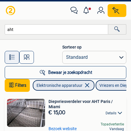
Vriezers en Diepvrieskisten
Sorteer op
Alle afstanden…
Bewaar je zoekopdracht
Filters
Elektronische apparatuur
Vriezers en Diepv
Diepvriesverdeler voor AHT Paris /
Miami
€ 15,00
Details
Topadvertentie
Bezoek website
Vandaag