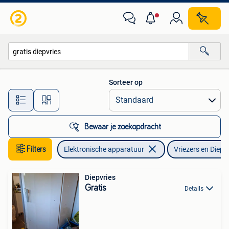
Vriezers en Diepvrieskisten
Sorteer op
Alle afstanden…
Bewaar je zoekopdracht
Filters
Elektronische apparatuur
Vriezers en Diepv
Diepvries
Gratis
Details